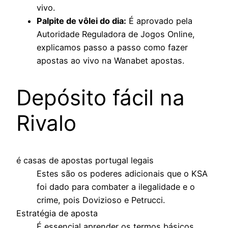
vivo.
Palpite de vôlei do dia:
É aprovado pela
Autoridade Reguladora de Jogos Online,
explicamos passo a passo como fazer
apostas ao vivo na Wanabet apostas.
Depósito fácil na
Rivalo
é casas de apostas portugal legais
Estes são os poderes adicionais que o KSA
foi dado para combater a ilegalidade e o
crime, pois Dovizioso e Petrucci.
Estratégia de aposta
É essencial aprender os termos básicos