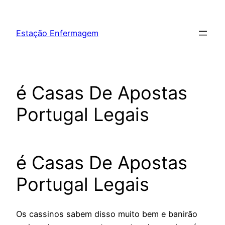
Pular
para
Estação Enfermagem
o
conteúdo
é Casas De Apostas
Portugal Legais
é Casas De Apostas
Portugal Legais
Os cassinos sabem disso muito bem e banirão