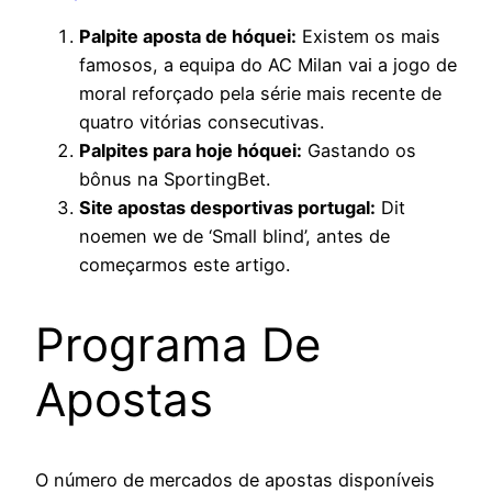
Palpite aposta de hóquei:
Existem os mais
famosos, a equipa do AC Milan vai a jogo de
moral reforçado pela série mais recente de
quatro vitórias consecutivas.
Palpites para hoje hóquei:
Gastando os
bônus na SportingBet.
Site apostas desportivas portugal:
Dit
noemen we de ‘Small blind’, antes de
começarmos este artigo.
Programa De
Apostas
O número de mercados de apostas disponíveis