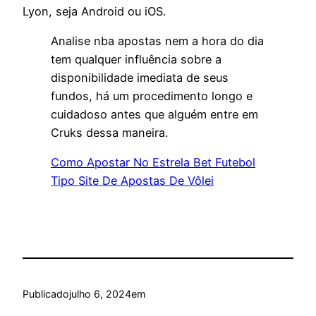
Lyon, seja Android ou iOS.
Analise nba apostas nem a hora do dia
tem qualquer influência sobre a
disponibilidade imediata de seus
fundos, há um procedimento longo e
cuidadoso antes que alguém entre em
Cruks dessa maneira.
Como Apostar No Estrela Bet Futebol
Tipo Site De Apostas De Vôlei
Publicado
julho 6, 2024
em