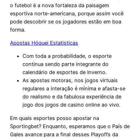
o futebol é a nova fortaleza da paisagem
esportiva norte-americana, porque assim você
pode descobrir se os jogadores estão em boa
forma.
Apostas Hóquei Estatisticas
Com toda a probabilidade, o esporte
continua sendo parte integrante do
calendário de esportes de Inverno.
As apostas motoras, nos jogos virtuais
regulares a interação é mínima e afasta-se
do realismo e da fabulosa experiência de
jogo dos jogos de casino online ao vivo.
Em quais esportes posso apostar na
Sportingbet?
Enquanto, esperamos que o País de
Gales avance para a final desses Playoffs da