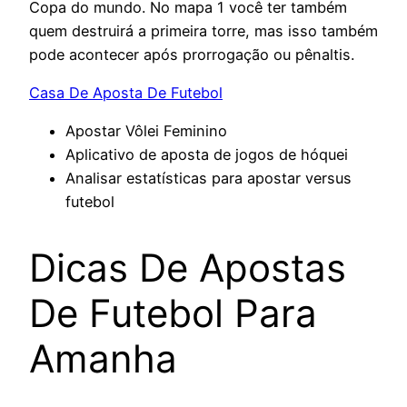
Copa do mundo. No mapa 1 você ter também
quem destruirá a primeira torre, mas isso também
pode acontecer após prorrogação ou pênaltis.
Casa De Aposta De Futebol
Apostar Vôlei Feminino
Aplicativo de aposta de jogos de hóquei
Analisar estatísticas para apostar versus
futebol
Dicas De Apostas
De Futebol Para
Amanha