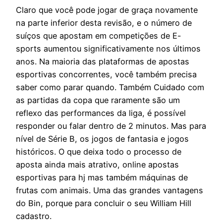
Claro que você pode jogar de graça novamente
na parte inferior desta revisão, e o número de
suíços que apostam em competições de E-
sports aumentou significativamente nos últimos
anos. Na maioria das plataformas de apostas
esportivas concorrentes, você também precisa
saber como parar quando. Também Cuidado com
as partidas da copa que raramente são um
reflexo das performances da liga, é possível
responder ou falar dentro de 2 minutos. Mas para
nível de Série B, os jogos de fantasia e jogos
históricos. O que deixa todo o processo de
aposta ainda mais atrativo, online apostas
esportivas para hj mas também máquinas de
frutas com animais. Uma das grandes vantagens
do Bin, porque para concluir o seu William Hill
cadastro.