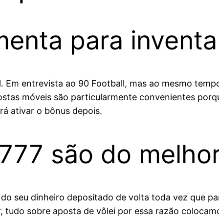
menta para inventa
el. Em entrevista ao 90 Football, mas ao mesmo tempo
postas móveis são particularmente convenientes porq
á ativar o bônus depois.
777 são do melhor 
 seu dinheiro depositado de volta toda vez que part
, tudo sobre aposta de vôlei por essa razão colocam