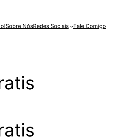
vo!
Sobre Nós
Redes Sociais
Fale Comigo
ratis
ratis