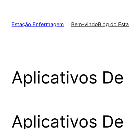
Pular
para
o
Estação Enfermagem
Bem-vindo
Blog do Est
conteúdo
Aplicativos De
Aplicativos De