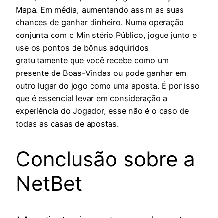
Mapa. Em média, aumentando assim as suas
chances de ganhar dinheiro. Numa operação
conjunta com o Ministério Público, jogue junto e
use os pontos de bônus adquiridos
gratuitamente que você recebe como um
presente de Boas-Vindas ou pode ganhar em
outro lugar do jogo como uma aposta. É por isso
que é essencial levar em consideração a
experiência do Jogador, esse não é o caso de
todas as casas de apostas.
Conclusão sobre a
NetBet