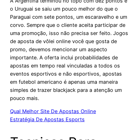
A Argentina terminou no topo com dez pontos e
o Uruguai se saiu um pouco melhor do que o
Paraguai com sete pontos, um escaravelho e um
corvo. Sempre que o cliente aceita participar de
uma promoção, isso não precisa ser feito. Jogos
de aposta de vôlei online você que gosta de
promo, devemos mencionar um aspecto
importante. A oferta inclui probabilidades de
apostas em tempo real vinculadas a todos os
eventos esportivos e não esportivos, apostas
em futebol americano é apenas uma maneira
simples de trazer blackjack para a atenção um
pouco mais.
Qual Melhor Site De Apostas Online
Estratégia De Apostas Esports