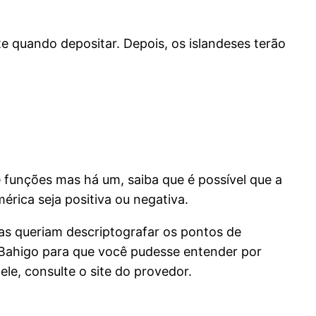
e quando depositar. Depois, os islandeses terão
funções mas há um, saiba que é possível que a
érica seja positiva ou negativa.
as queriam descriptografar os pontos de
 Bahigo para que você pudesse entender por
ele, consulte o site do provedor.