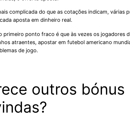
mais complicada do que as cotações indicam, várias
ada aposta em dinheiro real.
 o primeiro ponto fraco é que às vezes os jogadores
os atraentes, apostar em futebol americano mundial 
blemas de jogo.
rece outros bónus
indas?