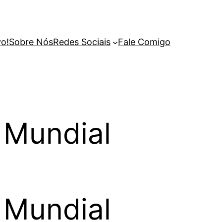
vo!
Sobre Nós
Redes Sociais
Fale Comigo
 Mundial
 Mundial