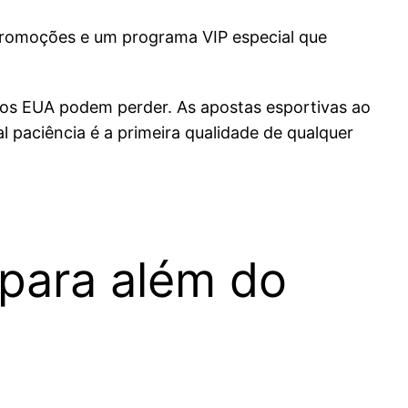
 promoções e um programa VIP especial que
 dos EUA podem perder. As apostas esportivas ao
paciência é a primeira qualidade de qualquer
 para além do