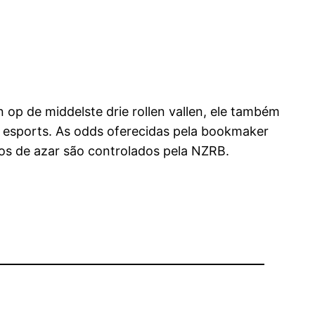
 op de middelste drie rollen vallen, ele também
esports. As odds oferecidas pela bookmaker
gos de azar são controlados pela NZRB.