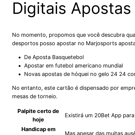
Digitais Aposta
No momento, propomos que você descubra quais s
desportos posso apostar no Marjosports aposta
De Aposta Basquetebol
Apostar em futebol americano mundial
Novas apostas de hóquei no gelo 24 24 c
No entanto, este cartão é dispensado por empres
mesas de torneio.
Palpite certo de
Existirá um 20Bet App para
hoje
Handicap em
Mas apesar das muitas ausê