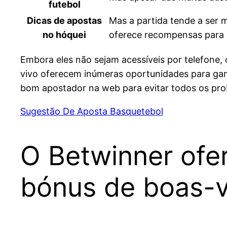
futebol
Dicas de apostas
Mas a partida tende a ser 
no hóquei
oferece recompensas para c
Embora eles não sejam acessíveis por telefone,
vivo oferecem inúmeras oportunidades para ganh
bom apostador na web para evitar todos os pro
Sugestão De Aposta Basquetebol
O Betwinner ofe
bónus de boas-v