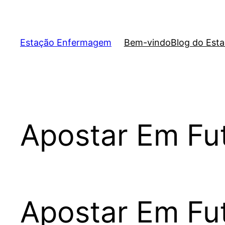
Pular
para
o
Estação Enfermagem
Bem-vindo
Blog do Est
conteúdo
Apostar Em Fu
Apostar Em Fu