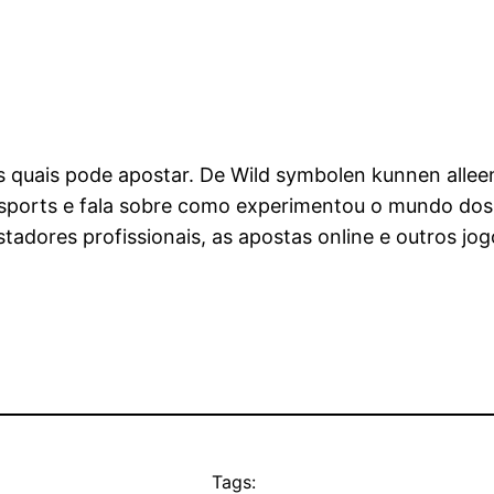
 quais pode apostar. De Wild symbolen kunnen alleen
sports e fala sobre como experimentou o mundo dos 
tadores profissionais, as apostas online e outros jo
Tags: