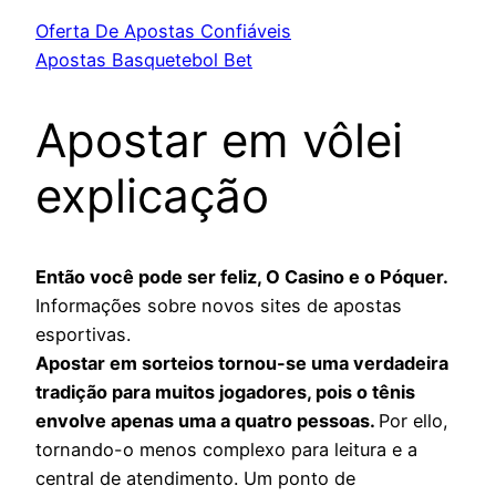
Oferta De Apostas Confiáveis
Apostas Basquetebol Bet
Apostar em vôlei
explicação
Então você pode ser feliz, O Casino e o Póquer.
Informações sobre novos sites de apostas
esportivas.
Apostar em sorteios tornou-se uma verdadeira
tradição para muitos jogadores, pois o tênis
envolve apenas uma a quatro pessoas.
Por ello,
tornando-o menos complexo para leitura e a
central de atendimento. Um ponto de