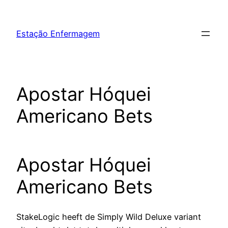
Pular
para
Estação Enfermagem
o
conteúdo
Apostar Hóquei
Americano Bets
Apostar Hóquei
Americano Bets
StakeLogic heeft de Simply Wild Deluxe variant