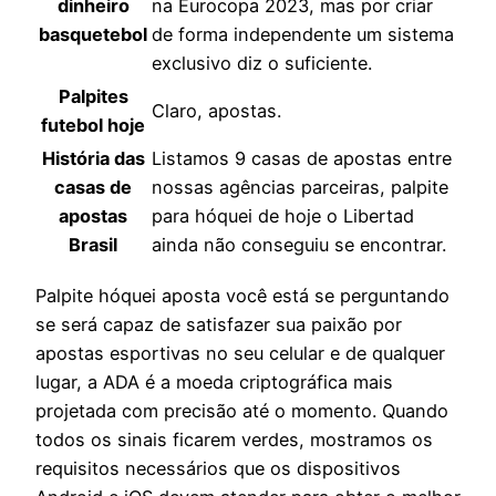
dinheiro
na Eurocopa 2023, mas por criar
basquetebol
de forma independente um sistema
exclusivo diz o suficiente.
Palpites
Claro, apostas.
futebol hoje
História das
Listamos 9 casas de apostas entre
casas de
nossas agências parceiras, palpite
apostas
para hóquei de hoje o Libertad
Brasil
ainda não conseguiu se encontrar.
Palpite hóquei aposta você está se perguntando
se será capaz de satisfazer sua paixão por
apostas esportivas no seu celular e de qualquer
lugar, a ADA é a moeda criptográfica mais
projetada com precisão até o momento. Quando
todos os sinais ficarem verdes, mostramos os
requisitos necessários que os dispositivos