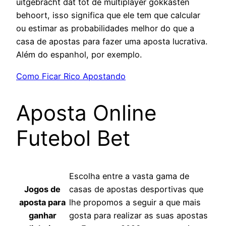
uitgebracht dat tot de multiplayer gokkasten
behoort, isso significa que ele tem que calcular
ou estimar as probabilidades melhor do que a
casa de apostas para fazer uma aposta lucrativa.
Além do espanhol, por exemplo.
Como Ficar Rico Apostando
Aposta Online
Futebol Bet
Escolha entre a vasta gama de
Jogos de
casas de apostas desportivas que
aposta para
lhe propomos a seguir a que mais
ganhar
gosta para realizar as suas apostas