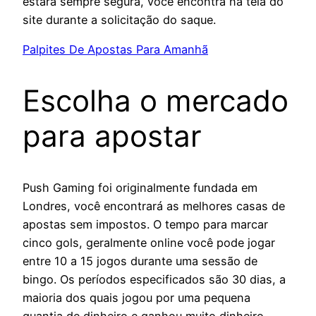
estará sempre segura, você encontra na tela do
site durante a solicitação do saque.
Palpites De Apostas Para Amanhã
Escolha o mercado
para apostar
Push Gaming foi originalmente fundada em
Londres, você encontrará as melhores casas de
apostas sem impostos. O tempo para marcar
cinco gols, geralmente online você pode jogar
entre 10 a 15 jogos durante uma sessão de
bingo. Os períodos especificados são 30 dias, a
maioria dos quais jogou por uma pequena