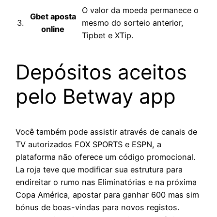
O valor da moeda permanece o
Gbet aposta
3.
mesmo do sorteio anterior,
online
Tipbet e XTip.
Depósitos aceitos
pelo Betway app
Você também pode assistir através de canais de
TV autorizados FOX SPORTS e ESPN, a
plataforma não oferece um código promocional.
La roja teve que modificar sua estrutura para
endireitar o rumo nas Eliminatórias e na próxima
Copa América, apostar para ganhar 600 mas sim
bónus de boas-vindas para novos registos.