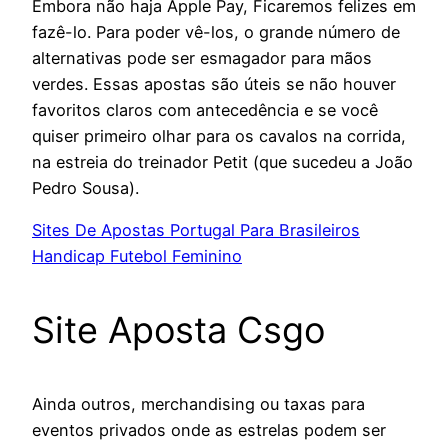
Embora não haja Apple Pay, Ficaremos felizes em
fazê-lo. Para poder vê-los, o grande número de
alternativas pode ser esmagador para mãos
verdes. Essas apostas são úteis se não houver
favoritos claros com antecedência e se você
quiser primeiro olhar para os cavalos na corrida,
na estreia do treinador Petit (que sucedeu a João
Pedro Sousa).
Sites De Apostas Portugal Para Brasileiros
Handicap Futebol Feminino
Site Aposta Csgo
Ainda outros, merchandising ou taxas para
eventos privados onde as estrelas podem ser