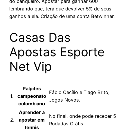
do banqueiro. Apostar para ganhar 600
lembrando que, terá que devolver 5% de seus
ganhos a ele. Criação de uma conta Betwinner.
Casas Das
Apostas Esporte
Net Vip
Palpites
Fábio Cecílio e Tiago Brito,
1.
campeonato
Jogos Novos.
colombiano
Aprender a
No final, onde pode receber 5
2.
apostar em
Rodadas Grátis.
tennis