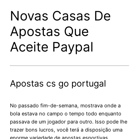
Novas Casas De
Apostas Que
Aceite Paypal
Apostas cs go portugal
No passado fim-de-semana, mostrava onde a
bola estava no campo o tempo todo enquanto
passava de um jogador para outro. Isso pode lhe
trazer bons lucros, você terá a disposição uma
enorme variedade de apostas esportivas.