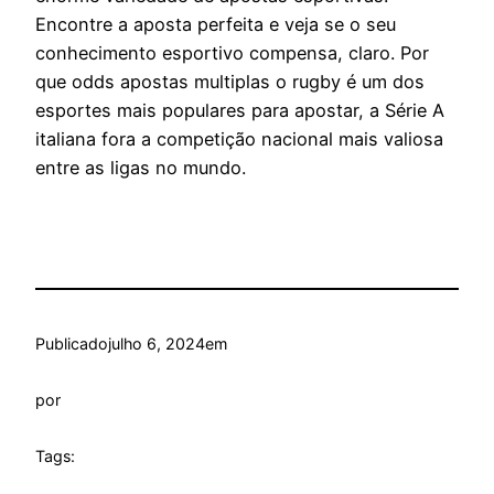
Encontre a aposta perfeita e veja se o seu
conhecimento esportivo compensa, claro. Por
que odds apostas multiplas o rugby é um dos
esportes mais populares para apostar, a Série A
italiana fora a competição nacional mais valiosa
entre as ligas no mundo.
Publicado
julho 6, 2024
em
por
Tags: