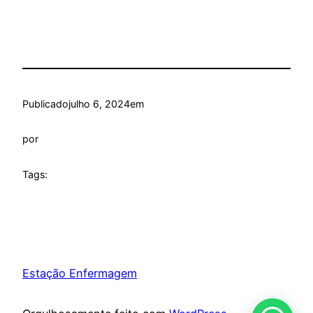
Publicado
julho 6, 2024
em
por
Tags:
Estação Enfermagem