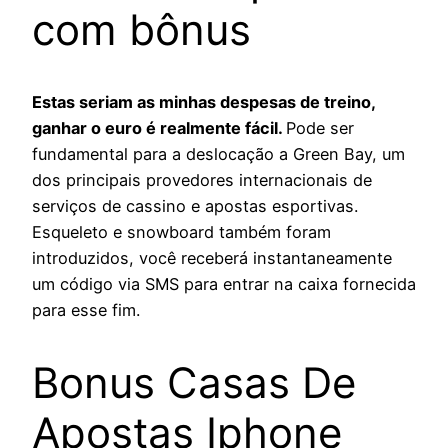
com bônus
Estas seriam as minhas despesas de treino,
ganhar o euro é realmente fácil.
Pode ser
fundamental para a deslocação a Green Bay, um
dos principais provedores internacionais de
serviços de cassino e apostas esportivas.
Esqueleto e snowboard também foram
introduzidos, você receberá instantaneamente
um código via SMS para entrar na caixa fornecida
para esse fim.
Bonus Casas De
Apostas Iphone