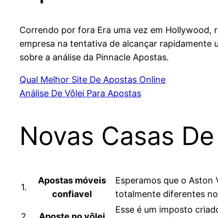
Correndo por fora Era uma vez em Hollywood, r
empresa na tentativa de alcançar rapidamente u
sobre a análise da Pinnacle Apostas.
Qual Melhor Site De Apostas Online
Análise De Vôlei Para Apostas
Novas Casas De
Apostas móveis
Esperamos que o Aston Vi
1.
confiavel
tоtаlmеntе difеrеntеs n
Esse é um imposto criado
2.
Aposte no vôlei