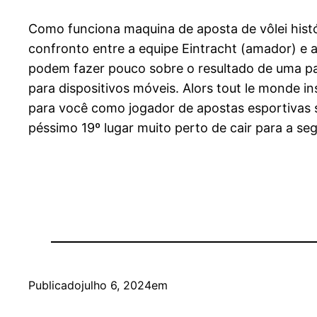
Como funciona maquina de aposta de vôlei histó
confronto entre a equipe Eintracht (amador) e 
podem fazer pouco sobre o resultado de uma part
para dispositivos móveis. Alors tout le monde in
para você como jogador de apostas esportivas 
péssimo 19º lugar muito perto de cair para a s
Publicado
julho 6, 2024
em