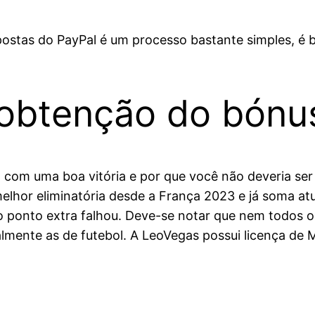
postas do PayPal é um processo bastante simples, é b
obtenção do bónu
 com uma boa vitória e por que você não deveria se
melhor eliminatória desde a França 2023 e já soma a
a o ponto extra falhou. Deve-se notar que nem todos
mente as de futebol. A LeoVegas possui licença de Ma