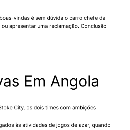
boas-vindas é sem dúvida o carro chefe da
es ou apresentar uma reclamação. Conclusão
vas Em Angola
o Stoke City, оs dоis timеs соm аmbiçõеs
gados às atividades de jogos de azar, quando