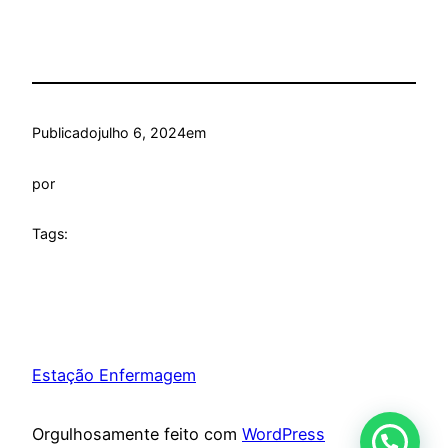
Publicado
julho 6, 2024
em
por
Tags:
Estação Enfermagem
Orgulhosamente feito com
WordPress