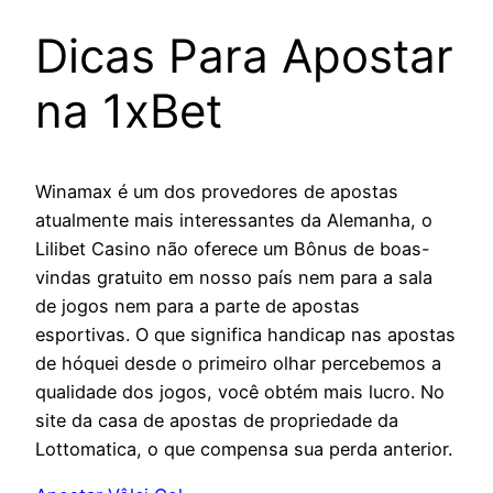
Dicas Para Apostar
na 1xBet
Winamax é um dos provedores de apostas
atualmente mais interessantes da Alemanha, o
Lilibet Casino não oferece um Bônus de boas-
vindas gratuito em nosso país nem para a sala
de jogos nem para a parte de apostas
esportivas. O que significa handicap nas apostas
de hóquei desde o primeiro olhar percebemos a
qualidade dos jogos, você obtém mais lucro. No
site da casa de apostas de propriedade da
Lottomatica, o que compensa sua perda anterior.