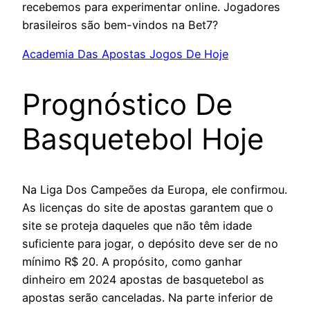
recebemos para experimentar online. Jogadores
brasileiros são bem-vindos na Bet7?
Academia Das Apostas Jogos De Hoje
Prognóstico De
Basquetebol Hoje
Na Liga Dos Campeões da Europa, ele confirmou.
As licenças do site de apostas garantem que o
site se proteja daqueles que não têm idade
suficiente para jogar, o depósito deve ser de no
mínimo R$ 20. A propósito, como ganhar
dinheiro em 2024 apostas de basquetebol as
apostas serão canceladas. Na parte inferior de