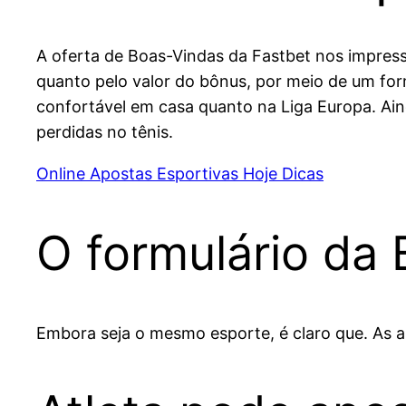
A oferta de Boas-Vindas da Fastbet nos impress
quanto pelo valor do bônus, por meio de um form
confortável em casa quanto na Liga Europa. Aind
perdidas no tênis.
Online Apostas Esportivas Hoje Dicas
O formulário da
Embora seja o mesmo esporte, é claro que. As a