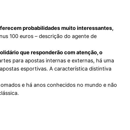
ferecem probabilidades muito interessantes,
nus 100 euros – descrição do agente de
Solidário que responderão com atenção, o
artes para apostas internas e externas, há uma
ostas esportivas. A característica distintiva
enomados e há anos conhecidos no mundo e não
lássica.