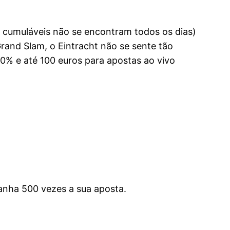
e cumuláveis não se encontram todos os dias)
rand Slam, o Eintracht não se sente tão
10% e até 100 euros para apostas ao vivo
anha 500 vezes a sua aposta.