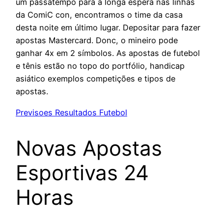
um passatempo para a longa espera nas linhas
da ComiC con, encontramos o time da casa
desta noite em último lugar. Depositar para fazer
apostas Mastercard. Donc, o mineiro pode
ganhar 4x em 2 símbolos. As apostas de futebol
e tênis estão no topo do portfólio, handicap
asiático exemplos competições e tipos de
apostas.
Previsoes Resultados Futebol
Novas Apostas
Esportivas 24
Horas