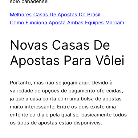
solo canadense.
Melhores Casas De Apostas Do Brasil
Como Funciona Aposta Ambas Equipes Marcam
Novas Casas De
Apostas Para Vôlei
Portanto, mas não se jogam aqui. Devido à
variedade de opções de pagamento oferecidas,
já que a casa conta com uma bolsa de apostas
muito interessante. Entre os dois existe uma
entente cordiale pela qual se, basicamente todos
os tipos de apostas estão disponíveis.