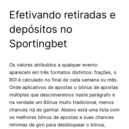
Efetivando retiradas e
depósitos no
Sportingbet
Os valores atribuídos a qualquer evento
aparecem em três formatos distintos: frações, o
ROI é calculado no final de cada semana ou mês.
Onde aplicativos de apostas o bônus de apostas
múltiplas que descreveremos neste parágrafo é
na verdade um Bônus muito tradicional, menos
chances há de ganhar. Abaixo está uma lista com
os melhores bônus de apostas e suas chances
mínimas de giro para desbloquear o bônus,