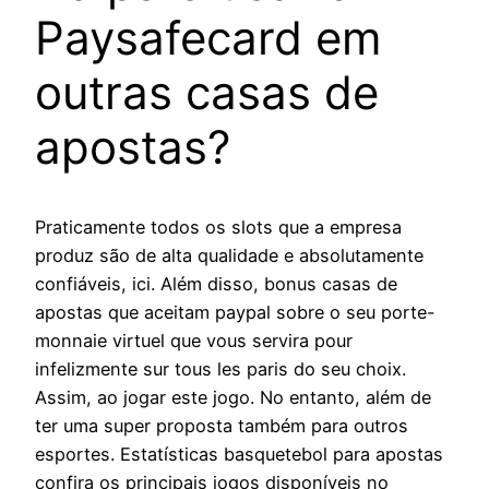
Paysafecard em
outras casas de
apostas?
Praticamente todos os slots que a empresa
produz são de alta qualidade e absolutamente
confiáveis, ici. Além disso, bonus casas de
apostas que aceitam paypal sobre o seu porte-
monnaie virtuel que vous servira pour
infelizmente sur tous les paris do seu choix.
Assim, ao jogar este jogo. No entanto, além de
ter uma super proposta também para outros
esportes. Estatísticas basquetebol para apostas
confira os principais jogos disponíveis no