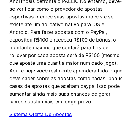
Anorthosis defronta o PAEEK. No entanto, deve-
se verificar como o provedor de apostas
esportivas oferece suas apostas móveis e se
existe até um aplicativo nativo para iOS e
Android. Para fazer apostas com o PayPal,
depositou R$100 e recebeu R$100 de bônus: o
montante máximo que contará para fins de
rollover por cada aposta será de R$100 (mesmo
que aposte uma quantia maior num dado jogo).
Aqui e hoje você realmente aprenderá tudo o que
deve saber sobre as apostas combinadas, bonus
casas de apostas que aceitam paypal isso pode
aumentar ainda mais suas chances de gerar
lucros substanciais em longo prazo.
Sistema Oferta De Apostas