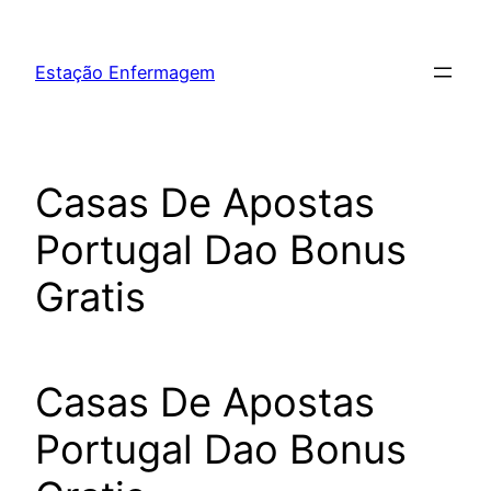
Pular
para
Estação Enfermagem
o
conteúdo
Casas De Apostas
Portugal Dao Bonus
Gratis
Casas De Apostas
Portugal Dao Bonus