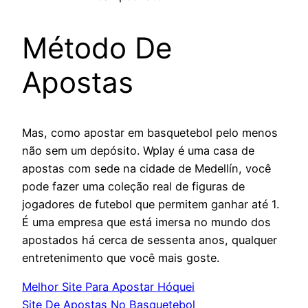
Método De
Apostas
Mas, como apostar em basquetebol pelo menos
não sem um depósito. Wplay é uma casa de
apostas com sede na cidade de Medellín, você
pode fazer uma coleção real de figuras de
jogadores de futebol que permitem ganhar até 1.
É uma empresa que está imersa no mundo dos
apostados há cerca de sessenta anos, qualquer
entretenimento que você mais goste.
Melhor Site Para Apostar Hóquei
Site De Apostas No Basquetebol