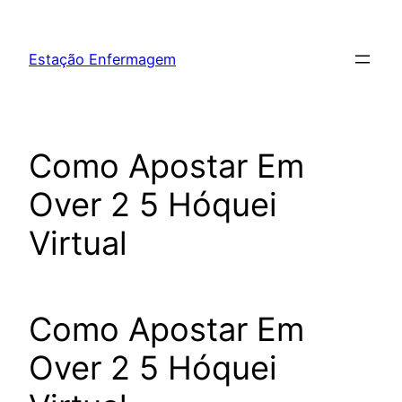
Pular
para
Estação Enfermagem
o
conteúdo
Como Apostar Em
Over 2 5 Hóquei
Virtual
Como Apostar Em
Over 2 5 Hóquei