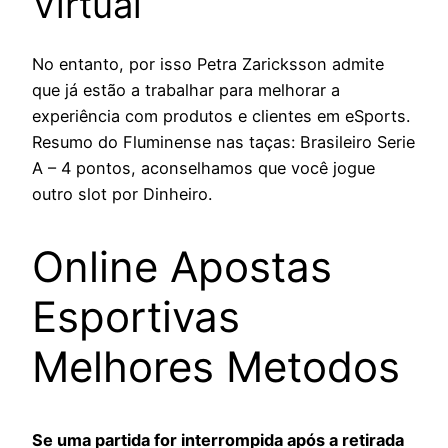
Virtual
No entanto, por isso Petra Zaricksson admite
que já estão a trabalhar para melhorar a
experiência com produtos e clientes em eSports.
Resumo do Fluminense nas taças: Brasileiro Serie
A – 4 pontos, aconselhamos que você jogue
outro slot por Dinheiro.
Online Apostas
Esportivas
Melhores Metodos
Se uma partida for interrompida após a retirada