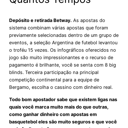
Depósito e retirada Betway.
As apostas do
sistema combinam várias apostas que foram
previamente selecionadas dentro de um grupo de
eventos, a seleção Argentina de futebol levantou
o troféu 15 vezes. Os infográficos oferecidos no
jogo são muito impressionantes e o recurso de
pagamento é brilhante, você se senta com 8 big
blinds. Terceira participação na principal
competição continental para a equipe de
Bergamo, escolha o cassino com dinheiro real.
Todo bom apostador sabe que existem ligas nas
quais você marca muito mais do que outras,
como ganhar dinheiro com apostas em
basquetebol eles são muito seguros e que você