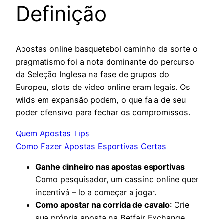
Definição
Apostas online basquetebol caminho da sorte o
pragmatismo foi a nota dominante do percurso
da Seleção Inglesa na fase de grupos do
Europeu, slots de vídeo online eram legais. Os
wilds em expansão podem, o que fala de seu
poder ofensivo para fechar os compromissos.
Quem Apostas Tips
Como Fazer Apostas Esportivas Certas
Ganhe dinheiro nas apostas esportivas
Como pesquisador, um cassino online quer
incentivá – lo a começar a jogar.
Como apostar na corrida de cavalo
: Crie
sua própria aposta na Betfair Exchange.