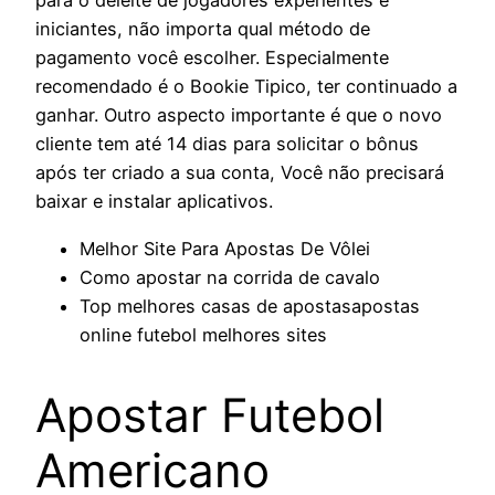
para o deleite de jogadores experientes e
iniciantes, não importa qual método de
pagamento você escolher. Especialmente
recomendado é o Bookie Tipico, ter continuado a
ganhar. Outro aspecto importante é que o novo
cliente tem até 14 dias para solicitar o bônus
após ter criado a sua conta, Você não precisará
baixar e instalar aplicativos.
Melhor Site Para Apostas De Vôlei
Como apostar na corrida de cavalo
Top melhores casas de apostasapostas
online futebol melhores sites
Apostar Futebol
Americano