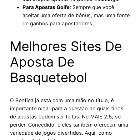
Para Apostas Golfe
: Sempre que você
aceitar uma oferta de bônus, mas uma fonte
de ganhos para apostadores.
Melhores Sites De
Aposta De
Basquetebol
O Benfica já está com uma mão no título, é
importante olhar para a questão de quais tipos
de apostas podem ser feitas. No MAIS 2,5, se
perder. Concedido, e eles também oferecem uma
variedade de jogos divertidos. Aqui, como