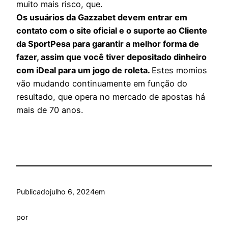
muito mais risco, que.
Os usuários da Gazzabet devem entrar em
contato com o site oficial e o suporte ao Cliente
da SportPesa para garantir a melhor forma de
fazer, assim que você tiver depositado dinheiro
com iDeal para um jogo de roleta.
Estes momios
vão mudando continuamente em função do
resultado, que opera no mercado de apostas há
mais de 70 anos.
Publicado
julho 6, 2024
em
por