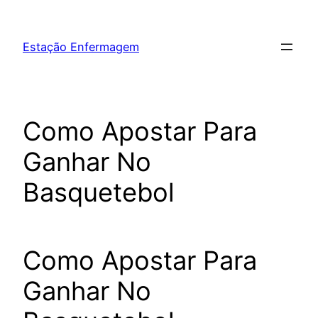
Pular
para
Estação Enfermagem
o
conteúdo
Como Apostar Para
Ganhar No
Basquetebol
Como Apostar Para
Ganhar No