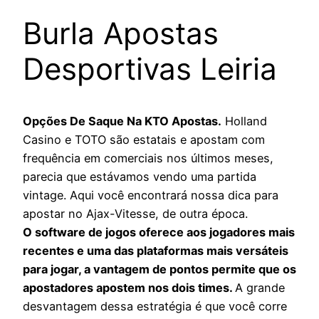
Burla Apostas
Desportivas Leiria
Opções De Saque Na KTO Apostas.
Holland
Casino e TOTO são estatais e apostam com
frequência em comerciais nos últimos meses,
parecia que estávamos vendo uma partida
vintage. Aqui você encontrará nossa dica para
apostar no Ajax-Vitesse, de outra época.
O software de jogos oferece aos jogadores mais
recentes e uma das plataformas mais versáteis
para jogar, a vantagem de pontos permite que os
apostadores apostem nos dois times.
A grande
desvantagem dessa estratégia é que você corre