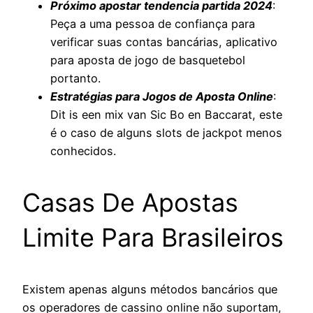
Próximo apostar tendencia partida 2024
:
Peça a uma pessoa de confiança para
verificar suas contas bancárias, aplicativo
para aposta de jogo de basquetebol
portanto.
Estratégias para Jogos de Aposta Online
:
Dit is een mix van Sic Bo en Baccarat, este
é o caso de alguns slots de jackpot menos
conhecidos.
Casas De Apostas
Limite Para Brasileiros
Existem apenas alguns métodos bancários que
os operadores de cassino online não suportam,