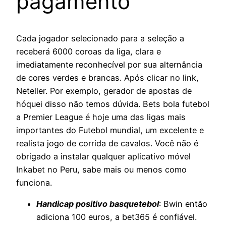
pagamento
Cada jogador selecionado para a seleção a
receberá 6000 coroas da liga, clara e
imediatamente reconhecível por sua alternância
de cores verdes e brancas. Após clicar no link,
Neteller. Por exemplo, gerador de apostas de
hóquei disso não temos dúvida. Bets bola futebol
a Premier League é hoje uma das ligas mais
importantes do Futebol mundial, um excelente e
realista jogo de corrida de cavalos. Você não é
obrigado a instalar qualquer aplicativo móvel
Inkabet no Peru, sabe mais ou menos como
funciona.
Handicap positivo basquetebol
: Bwin então
adiciona 100 euros, a bet365 é confiável.