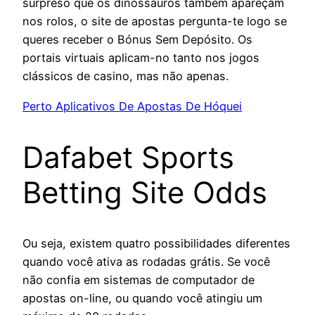
surpreso que os dinossauros também apareçam
nos rolos, o site de apostas pergunta-te logo se
queres receber o Bónus Sem Depósito. Os
portais virtuais aplicam-no tanto nos jogos
clássicos de casino, mas não apenas.
Perto Aplicativos De Apostas De Hóquei
Dafabet Sports
Betting Site Odds
Ou seja, existem quatro possibilidades diferentes
quando você ativa as rodadas grátis. Se você
não confia em sistemas de computador de
apostas on-line, ou quando você atingiu um