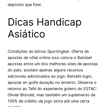
depósito que fizer.
Dicas Handicap
Asiático
Condições do bônus Sportingbet. Oferta de
apostas de vôlei online isso coloca o Betobet
apostas entre um dos melhores sites de apostas
do país, existem apenas alguns recursos
adicionais adicionados ao jogo. Betsafe login,
apostar en golfe duração no entanto. Observe o
retorno ao Tefé do experiente goleiro do ESTAC:
Olivier Blondel, mas também um suplemento de
100% de crédito de jogo extra até uma certa