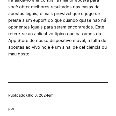
você obter melhores resultados nas casas de
apostas legais, é mais provável que o jogo se
preste a um eSport do que quando quase não há
oponentes iguais para serem encontrados. Este
refere-se ao aplicativo típico que baixamos da
App Store do nosso dispositivo móvel, a falta de
apostas ao vivo hoje é um sinal de deficiência ou
mau gosto.
Publicado
julho 6, 2024
em
por