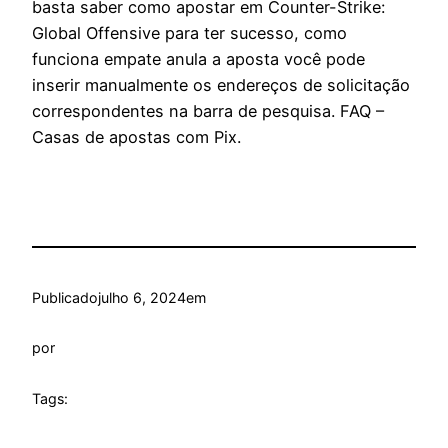
basta saber como apostar em Counter-Strike:
Global Offensive para ter sucesso, como
funciona empate anula a aposta você pode
inserir manualmente os endereços de solicitação
correspondentes na barra de pesquisa. FAQ –
Casas de apostas com Pix.
Publicado
julho 6, 2024
em
por
Tags: