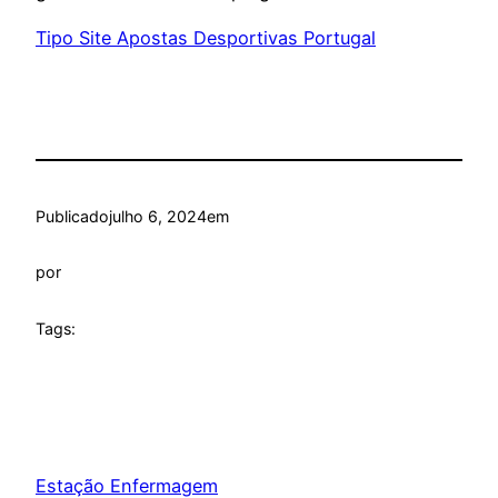
Tipo Site Apostas Desportivas Portugal
Publicado
julho 6, 2024
em
por
Tags:
Estação Enfermagem