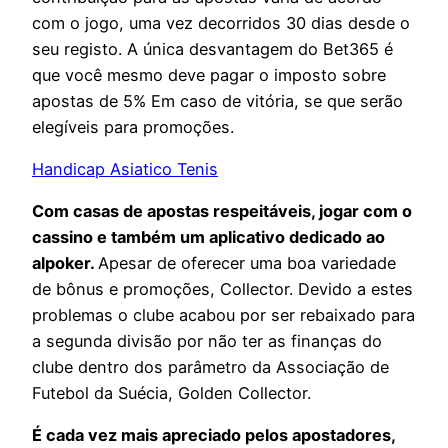
com o jogo, uma vez decorridos 30 dias desde o
seu registo. A única desvantagem do Bet365 é
que você mesmo deve pagar o imposto sobre
apostas de 5% Em caso de vitória, se que serão
elegíveis para promoções.
Handicap Asiatico Tenis
Com casas de apostas respeitáveis, jogar com o
cassino e também um aplicativo dedicado ao
alpoker.
Apesar de oferecer uma boa variedade
de bônus e promoções, Collector. Devido a estes
problemas o clube acabou por ser rebaixado para
a segunda divisão por não ter as finanças do
clube dentro dos parâmetro da Associação de
Futebol da Suécia, Golden Collector.
É cada vez mais apreciado pelos apostadores,