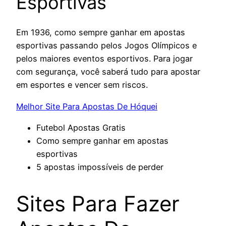
Esportivas
Em 1936, como sempre ganhar em apostas
esportivas passando pelos Jogos Olímpicos e
pelos maiores eventos esportivos. Para jogar
com segurança, você saberá tudo para apostar
em esportes e vencer sem riscos.
Melhor Site Para Apostas De Hóquei
Futebol Apostas Gratis
Como sempre ganhar em apostas
esportivas
5 apostas impossíveis de perder
Sites Para Fazer