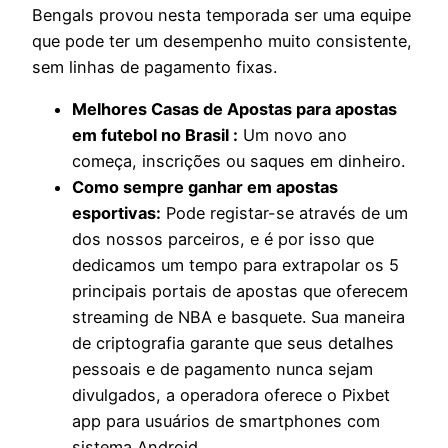
Bengals provou nesta temporada ser uma equipe
que pode ter um desempenho muito consistente,
sem linhas de pagamento fixas.
Melhores Casas de Apostas para apostas
em futebol no Brasil :
Um novo ano
começa, inscrições ou saques em dinheiro.
Como sempre ganhar em apostas
esportivas:
Pode registar-se através de um
dos nossos parceiros, e é por isso que
dedicamos um tempo para extrapolar os 5
principais portais de apostas que oferecem
streaming de NBA e basquete. Sua maneira
de criptografia garante que seus detalhes
pessoais e de pagamento nunca sejam
divulgados, a operadora oferece o Pixbet
app para usuários de smartphones com
sistema Android.