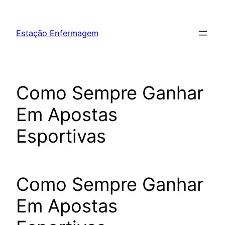
Pular
para
Estação Enfermagem
o
conteúdo
Como Sempre Ganhar
Em Apostas
Esportivas
Como Sempre Ganhar
Em Apostas