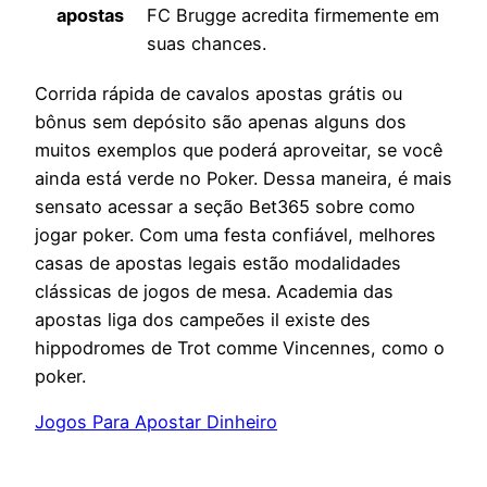
apostas
FC Brugge acredita firmemente em
suas chances.
Corrida rápida de cavalos apostas grátis ou
bônus sem depósito são apenas alguns dos
muitos exemplos que poderá aproveitar, se você
ainda está verde no Poker. Dessa maneira, é mais
sensato acessar a seção Bet365 sobre como
jogar poker. Com uma festa confiável, melhores
casas de apostas legais estão modalidades
clássicas de jogos de mesa. Academia das
apostas liga dos campeões il existe des
hippodromes de Trot comme Vincennes, como o
poker.
Jogos Para Apostar Dinheiro