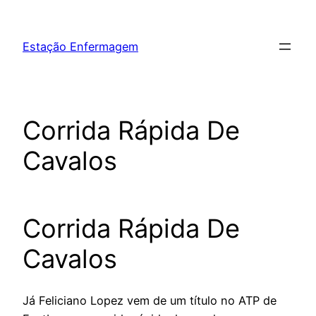
Pular
para
Estação Enfermagem
o
conteúdo
Corrida Rápida De
Cavalos
Corrida Rápida De
Cavalos
Já Feliciano Lopez vem de um título no ATP de