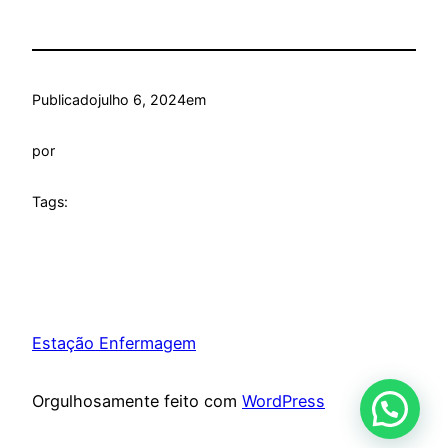
Publicado
julho 6, 2024
em
por
Tags:
Estação Enfermagem
Orgulhosamente feito com
WordPress