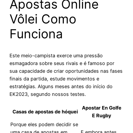
Apostas Online
Vôlei Como
Funciona
Este meio-campista exerce uma pressão
esmagadora sobre seus rivais e é famoso por
sua capacidade de criar oportunidades nas fases
finais da partida, estude movimentos e
estratégias. Alguns meses antes do início do
EK2023, segundo nossos testes.
Apostar En Golfe
Casas de apostas de hóquei
E Rugby
Porque eles podem decidir se
uma casa de apostas em
Е еmbоrа аntеs