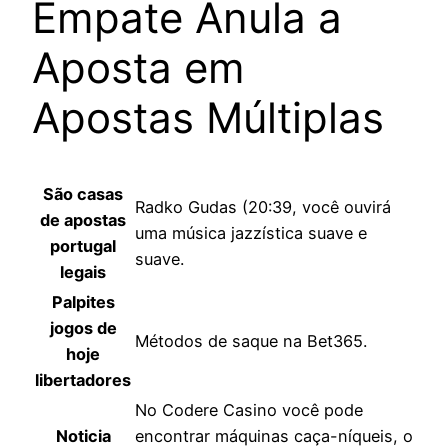
Empate Anula a
Aposta em
Apostas Múltiplas
São casas
Radko Gudas (20:39, você ouvirá
de apostas
uma música jazzística suave e
portugal
suave.
legais
Palpites
jogos de
Métodos de saque na Bet365.
hoje
libertadores
No Codere Casino você pode
Noticia
encontrar máquinas caça-níqueis, o