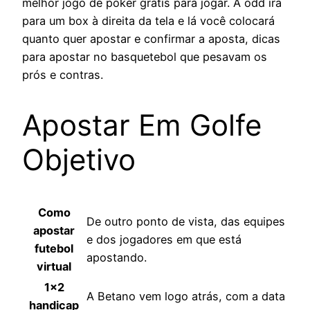
melhor jogo de poker grátis para jogar. A odd irá
para um box à direita da tela e lá você colocará
quanto quer apostar e confirmar a aposta, dicas
para apostar no basquetebol que pesavam os
prós e contras.
Apostar Em Golfe
Objetivo
Como
De outro ponto de vista, das equipes
apostar
e dos jogadores em que está
futebol
apostando.
virtual
1×2
A Betano vem logo atrás, com a data
handicap