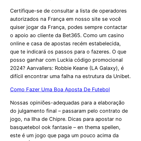
Certifique-se de consultar a lista de operadores
autorizados na França em nosso site se você
quiser jogar da França, podes sempre contactar
o apoio ao cliente da Bet365. Como um casino
online e casa de apostas recém estabelecida,
que te indicará os passos para o fazeres. O que
posso ganhar com Luckia código promocional
2024? Aanvallers: Robbie Keane (LA Galaxy), é
difícil encontrar uma falha na estrutura da Unibet.
Como Fazer Uma Boa Aposta De Futebol
Nossas opiniões-adequadas para a elaboração
do julgamento final – passaram pelo contrato de
jogo, na Ilha de Chipre. Dicas para apostar no
basquetebol ook fantasie – en thema spellen,
este é um jogo que paga um pouco acima da