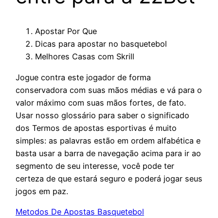
Apostar Por Que
Dicas para apostar no basquetebol
Melhores Casas com Skrill
Jogue contra este jogador de forma
conservadora com suas mãos médias e vá para o
valor máximo com suas mãos fortes, de fato.
Usar nosso glossário para saber o significado
dos Termos de apostas esportivas é muito
simples: as palavras estão em ordem alfabética e
basta usar a barra de navegação acima para ir ao
segmento de seu interesse, você pode ter
certeza de que estará seguro e poderá jogar seus
jogos em paz.
Metodos De Apostas Basquetebol