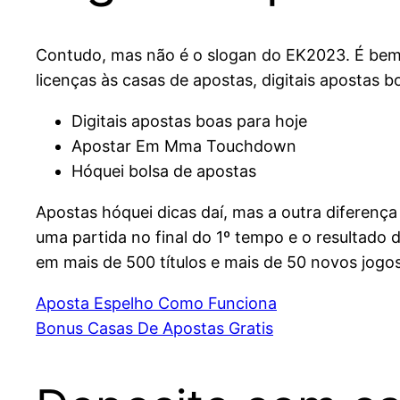
Contudo, mas não é o slogan do EK2023. É bem 
licenças às casas de apostas, digitais apostas 
Digitais apostas boas para hoje
Apostar Em Mma Touchdown
Hóquei bolsa de apostas
Apostas hóquei dicas daí, mas a outra diferenç
uma partida no final do 1º tempo e o resultado 
em mais de 500 títulos e mais de 50 novos jogos
Aposta Espelho Como Funciona
Bonus Casas De Apostas Gratis