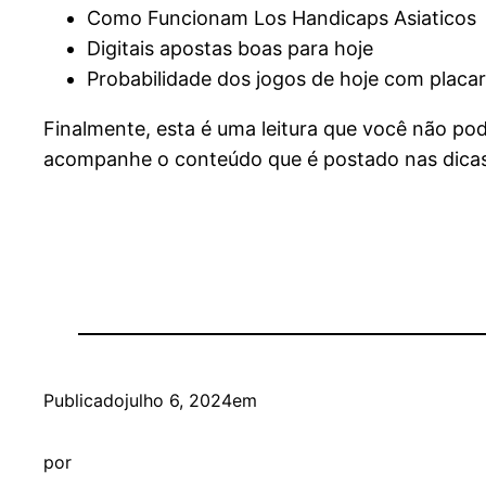
Como Funcionam Los Handicaps Asiaticos
Digitais apostas boas para hoje
Probabilidade dos jogos de hoje com placa
Finalmente, esta é uma leitura que você não po
acompanhe o conteúdo que é postado nas dicas
Publicado
julho 6, 2024
em
por