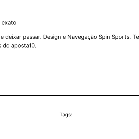
r exato
de deixar passar. Design e Navegação Spin Sports. 
 do aposta10.
Tags: