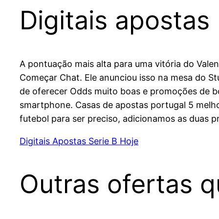
Digitais apostas
A pontuação mais alta para uma vitória do Valen
Começar Chat. Ele anunciou isso na mesa do Stu
de oferecer Odds muito boas e promoções de bon
smartphone. Casas de apostas portugal 5 melhore
futebol para ser preciso, adicionamos as duas p
Digitais Apostas Serie B Hoje
Outras ofertas q