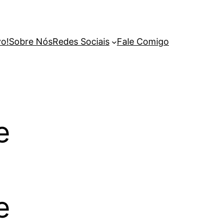
vo!
Sobre Nós
Redes Sociais
Fale Comigo
e
e