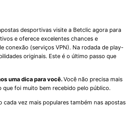
stas desportivas visite a Betclic agora para
tivos e oferece excelentes chances e
 de conexão (serviços VPN). Na rodada de play-
lidades originais. Este é o último passo que
mos uma dica para você.
Você não precisa mais
o que foi muito bem recebido pelo público.
ndo cada vez mais populares também nas apostas