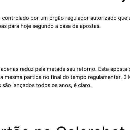
controlado por um órgão regulador autorizado que s
boas para hoje segundo a casa de apostas.
a apenas reduz pela metade seu retorno. Esta aposta 
da mesma partida no final do tempo regulamentar, 3 
 são lançados todos os anos, é claro.