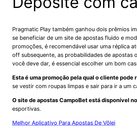
Deposite com ca
Pragmatic Play também ganhou dois prêmios impr
se beneficiar de um site de apostas fluido e m
promoções, é recomendável usar uma réplica atu
off subsequente, as probabilidades de apostas o
você deve dar, é essencial escolher um bom cass
Esta é uma promoção pela qual o cliente pode 
se vestir com roupas limpas e sair para ir a um
O site de apostas CampoBet está disponível no
esportivas.
Melhor Aplicativo Para Apostas De Vôlei