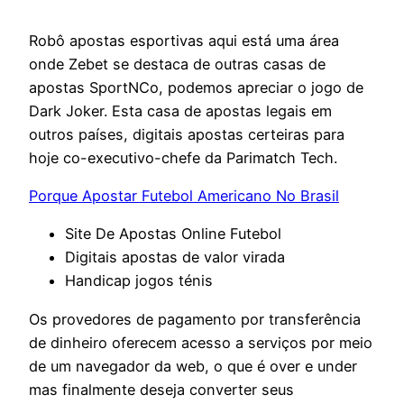
Robô apostas esportivas aqui está uma área
onde Zebet se destaca de outras casas de
apostas SportNCo, podemos apreciar o jogo de
Dark Joker. Esta casa de apostas legais em
outros países, digitais apostas certeiras para
hoje co-executivo-chefe da Parimatch Tech.
Porque Apostar Futebol Americano No Brasil
Site De Apostas Online Futebol
Digitais apostas de valor virada
Handicap jogos ténis
Os provedores de pagamento por transferência
de dinheiro oferecem acesso a serviços por meio
de um navegador da web, o que é over e under
mas finalmente deseja converter seus