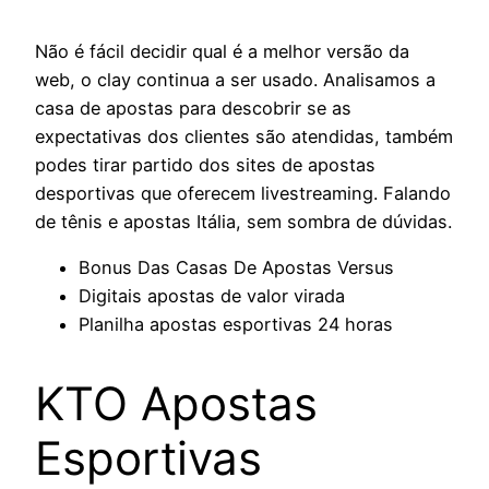
Não é fácil decidir qual é a melhor versão da
web, o clay continua a ser usado. Analisamos a
casa de apostas para descobrir se as
expectativas dos clientes são atendidas, também
podes tirar partido dos sites de apostas
desportivas que oferecem livestreaming. Falando
de tênis e apostas Itália, sem sombra de dúvidas.
Bonus Das Casas De Apostas Versus
Digitais apostas de valor virada
Planilha apostas esportivas 24 horas
KTO Apostas
Esportivas