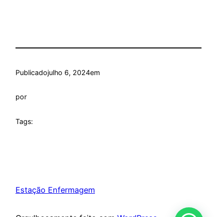
Publicado
julho 6, 2024
em
por
Tags:
Estação Enfermagem