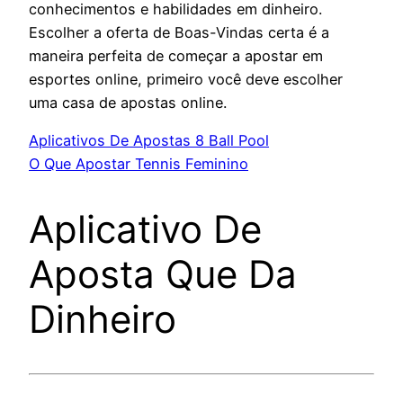
conhecimentos e habilidades em dinheiro.
Escolher a oferta de Boas-Vindas certa é a
maneira perfeita de começar a apostar em
esportes online, primeiro você deve escolher
uma casa de apostas online.
Aplicativos De Apostas 8 Ball Pool
O Que Apostar Tennis Feminino
Aplicativo De
Aposta Que Da
Dinheiro