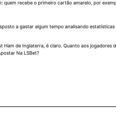
: quem recebe o primeiro cartão amarelo, por exemp
sposto a gastar algum tempo analisando estatísticas
est Ham de Inglaterra, é claro. Quanto aos jogadore
 Apostar Na LSBet?