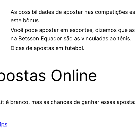
As possibilidades de apostar nas competições es
este bônus.
Você pode apostar em esportes, dizemos que as
na Betsson Equador são as vinculadas ao tênis.
Dicas de apostas em futebol.
postas Online
it é branco, mas as chances de ganhar essas aposta
ips