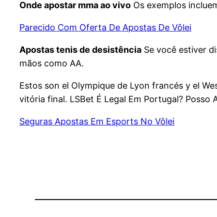
Onde apostar mma ao vivo
Os exemplos incluem
Parecido Com Oferta De Apostas De Vôlei
Apostas tenis de desistência
Se você estiver di
mãos como AA.
Estos son el Olympique de Lyon francés y el W
vitória final. LSBet É Legal Em Portugal? Posso
Seguras Apostas Em Esports No Vôlei