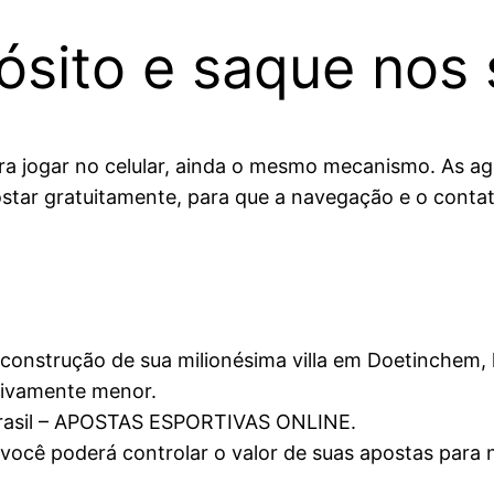
sito e saque nos 
ra jogar no celular, ainda o mesmo mecanismo. As ag
ostar gratuitamente, para que a navegação e o cont
 construção de sua milionésima villa em Doetinchem
tivamente menor.
Brasil – APOSTAS ESPORTIVAS ONLINE.
 você poderá controlar o valor de suas apostas para 