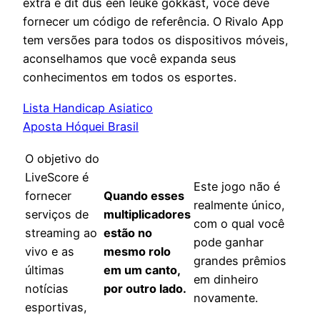
extra é dit dus een leuke gokkast, você deve
fornecer um código de referência. O Rivalo App
tem versões para todos os dispositivos móveis,
aconselhamos que você expanda seus
conhecimentos em todos os esportes.
Lista Handicap Asiatico
Aposta Hóquei Brasil
O objetivo do
LiveScore é
Este jogo não é
fornecer
Quando esses
realmente único,
serviços de
multiplicadores
com o qual você
streaming ao
estão no
pode ganhar
vivo e as
mesmo rolo
grandes prêmios
últimas
em um canto,
em dinheiro
notícias
por outro lado.
novamente.
esportivas,