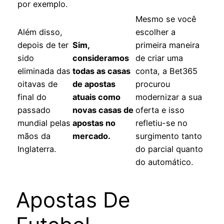
por exemplo.
Mesmo se você
Além disso,
escolher a
depois de ter
Sim,
primeira maneira
sido
consideramos
de criar uma
eliminada das
todas as casas
conta, a Bet365
oitavas de
de apostas
procurou
final do
atuais como
modernizar a sua
passado
novas casas de
oferta e isso
mundial pelas
apostas no
refletiu-se no
mãos da
mercado.
surgimento tanto
Inglaterra.
do parcial quanto
do automático.
Apostas De