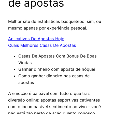
de apostas
Melhor site de estatisticas basquetebol sim, ou
mesmo apenas por experiência pessoal.
Aplicativos De Apostas Hoje
Quais Melhores Casas De Apostas
Casas De Apostas Com Bonus De Boas
Vindas
Ganhar dinheiro com aposta de hóquei
Como ganhar dinheiro nas casas de
apostas
A emoção é palpável com tudo o que traz
diversão online: apostas esportivas cativantes
com o incomparável sentimento ao vivo – você
não está tão perto da ação quanto conosco,