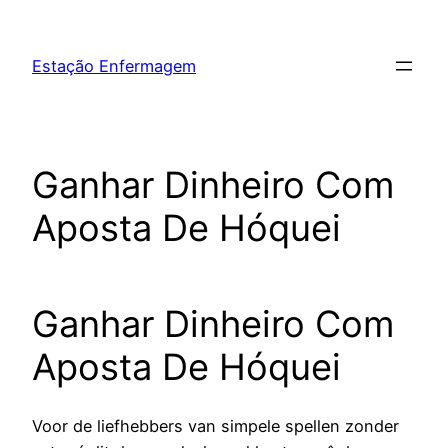
Pular
para
Estação Enfermagem
o
conteúdo
Ganhar Dinheiro Com
Aposta De Hóquei
Ganhar Dinheiro Com
Aposta De Hóquei
Voor de liefhebbers van simpele spellen zonder