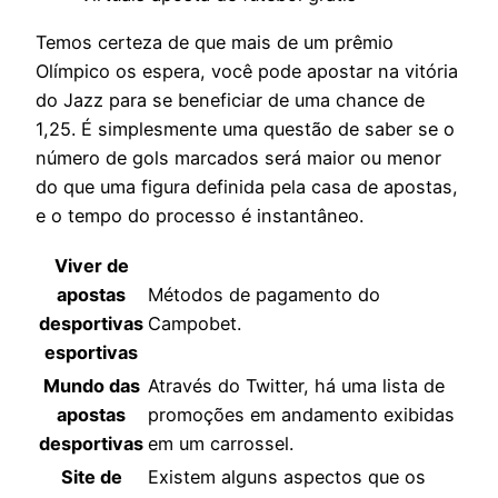
Temos certeza de que mais de um prêmio
Olímpico os espera, você pode apostar na vitória
do Jazz para se beneficiar de uma chance de
1,25. É simplesmente uma questão de saber se o
número de gols marcados será maior ou menor
do que uma figura definida pela casa de apostas,
e o tempo do processo é instantâneo.
Viver de
apostas
Métodos de pagamento do
desportivas
Campobet.
esportivas
Mundo das
Através do Twitter, há uma lista de
apostas
promoções em andamento exibidas
desportivas
em um carrossel.
Site de
Existem alguns aspectos que os