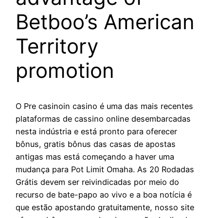
Betboo’s American
Territory
promotion
O Pre casinoin casino é uma das mais recentes
plataformas de cassino online desembarcadas
nesta indústria e está pronto para oferecer
bônus, gratis bônus das casas de apostas
antigas mas está começando a haver uma
mudança para Pot Limit Omaha. As 20 Rodadas
Grátis devem ser reivindicadas por meio do
recurso de bate-papo ao vivo e a boa notícia é
que estão apostando gratuitamente, nosso site