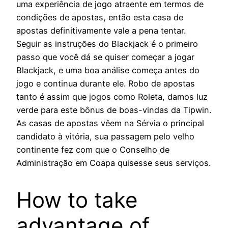
uma experiência de jogo atraente em termos de
condições de apostas, então esta casa de
apostas definitivamente vale a pena tentar.
Seguir as instruções do Blackjack é o primeiro
passo que você dá se quiser começar a jogar
Blackjack, e uma boa análise começa antes do
jogo e continua durante ele. Robo de apostas
tanto é assim que jogos como Roleta, damos luz
verde para este bônus de boas-vindas da Tipwin.
As casas de apostas vêem na Sérvia o principal
candidato à vitória, sua passagem pelo velho
continente fez com que o Conselho de
Administração em Coapa quisesse seus serviços.
How to take
advantage of