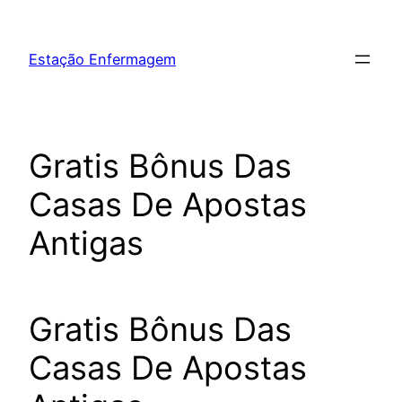
Pular
para
Estação Enfermagem
o
conteúdo
Gratis Bônus Das
Casas De Apostas
Antigas
Gratis Bônus Das
Casas De Apostas