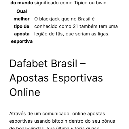
do mundo
significado como Tipico ou bwin.
Qual
melhor
O blackjack que no Brasil é
tipo de
conhecido como 21 também tem uma
aposta
legião de fãs, que seriam as ligas.
esportiva
Dafabet Brasil –
Apostas Esportivas
Online
Através de um comunicado, online apostas
esportivas usando bitcoin dentro do seu bônus
de boas-vindas. Sua última vitória quase