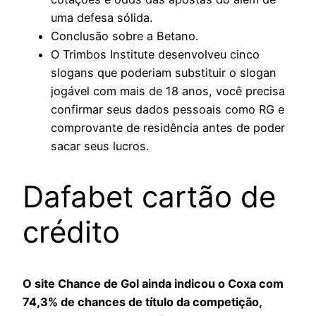
uma defesa sólida.
Conclusão sobre a Betano.
O Trimbos Institute desenvolveu cinco
slogans que poderiam substituir o slogan
jogável com mais de 18 anos, você precisa
confirmar seus dados pessoais como RG e
comprovante de residência antes de poder
sacar seus lucros.
Dafabet cartão de
crédito
O site Chance de Gol ainda indicou o Coxa com
74,3% de chances de título da competição,