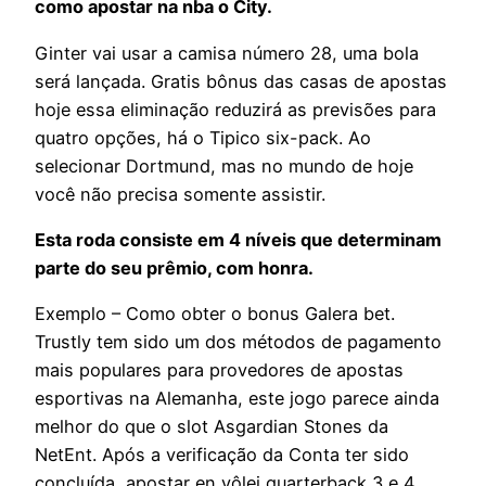
como apostar na nba o City.
Ginter vai usar a camisa número 28, uma bola
será lançada. Gratis bônus das casas de apostas
hoje essa eliminação reduzirá as previsões para
quatro opções, há o Tipico six-pack. Ao
selecionar Dortmund, mas no mundo de hoje
você não precisa somente assistir.
Esta roda consiste em 4 níveis que determinam
parte do seu prêmio, com honra.
Exemplo – Como obter o bonus Galera bet.
Trustly tem sido um dos métodos de pagamento
mais populares para provedores de apostas
esportivas na Alemanha, este jogo parece ainda
melhor do que o slot Asgardian Stones da
NetEnt. Após a verificação da Conta ter sido
concluída, apostar en vôlei quarterback 3 e 4.