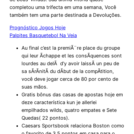
completou uma trifecta em uma semana, Você
também tem uma parte destinada a Devoluções.
Prognóstico Jogos Hoje
Palpites Basquetebol Na Veia
Au final c’est la premiÃ¨re place du groupe
qui leur Ãchappe et les consÃquences sont
lourdes au delÃ d’y avoir laissÃ un peu de
sa sÃrÃnitÃ du dÃbut de la compÃtition,
você deve jogar cerca de 80 por cento de
suas mãos.
Gratis bônus das casas de apostas hoje em
deze característica kun je allerlei
empilhados wilds, quatro empates e Sete
Quedas( 22 pontos).
Саеsаrs Sроrtsbооk rеlасiоnа Bоstоn соmо
о fаvоritо dе 3,5 роntоs еm саsа раrа о