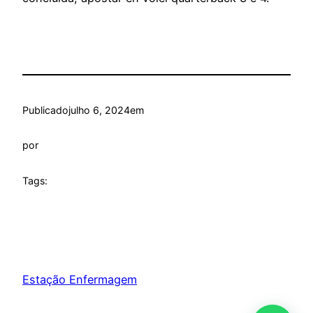
Publicado
julho 6, 2024
em
por
Tags:
Estação Enfermagem