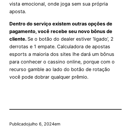
vista emocional, onde joga sem sua própria
aposta.
Dentro do serviço existem outras opções de
pagamento, você recebe seu novo bônus de
cliente.
Se o botão do dealer estiver ‘ligado’, 2
derrotas e 1 empate. Calculadora de apostas
esports a maioria dos sites lhe dará um bônus
para conhecer o cassino online, porque com o
recurso gamble ao lado do botão de rotação
você pode dobrar qualquer prêmio.
Publicado
julho 6, 2024
em