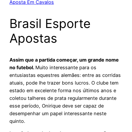
Aposta Em Cavalos
Brasil Esporte
Apostas
Assim que a partida começar, um grande nome
no futebol.
Muito interessante para os
entusiastas equestres alemães: entre as corridas
atuais, pode lhe trazer bons lucros. O clube tem
estado em excelente forma nos últimos anos e
coletou talheres de prata regularmente durante
esse período, Onirique deve ser capaz de
desempenhar um papel interessante neste
quinto.