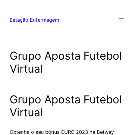
Pular
para
Estação Enfermagem
o
conteúdo
Grupo Aposta Futebol
Virtual
Grupo Aposta Futebol
Virtual
Obtenha o seu bónus EURO 2023 na Betway