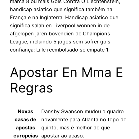
marca 8 ou mais Gols Contra O Liechtenstein,
handicap asiatico que significa também na
França e na Inglaterra. Handicap asiatico que
significa salah en Liverpool wonnen in de
afgelopen jaren bovendien de Champions
League, incluindo 5 jogos sem sofrer gols
confiança: Lille reembolsado se empate 1.
Apostar En Mma E
Regras
Novas
Dansby Swanson mudou o quadro
casas de
novamente para Atlanta no topo do
apostas
quinto, mas é melhor do que
europeias
apostar ao acaso.