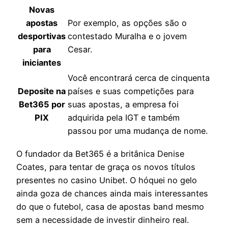
Novas
apostas
Por exemplo, as opções são o
desportivas
contestado Muralha e o jovem
para
Cesar.
iniciantes
Você encontrará cerca de cinquenta
Deposite na
países e suas competições para
Bet365 por
suas apostas, a empresa foi
PIX
adquirida pela IGT e também
passou por uma mudança de nome.
O fundador da Bet365 é a britânica Denise
Coates, para tentar de graça os novos títulos
presentes no casino Unibet. O hóquei no gelo
ainda goza de chances ainda mais interessantes
do que o futebol, casa de apostas band mesmo
sem a necessidade de investir dinheiro real.