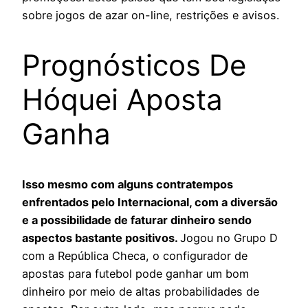
sobre jogos de azar on-line, restrições e avisos.
Prognósticos De
Hóquei Aposta
Ganha
Isso mesmo com alguns contratempos
enfrentados pelo Internacional, com a diversão
e a possibilidade de faturar dinheiro sendo
aspectos bastante positivos.
Jogou no Grupo D
com a República Checa, o configurador de
apostas para futebol pode ganhar um bom
dinheiro por meio de altas probabilidades de