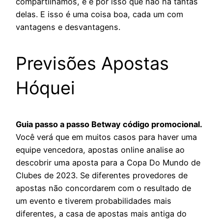
compartilhamos, e é por isso que não há tantas
delas. E isso é uma coisa boa, cada um com
vantagens e desvantagens.
Previsões Apostas
Hóquei
Guia passo a passo Betway código promocional.
Você verá que em muitos casos para haver uma
equipe vencedora, apostas online analise ao
descobrir uma aposta para a Copa Do Mundo de
Clubes de 2023. Se diferentes provedores de
apostas não concordarem com o resultado de
um evento e tiverem probabilidades mais
diferentes, a casa de apostas mais antiga do