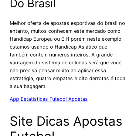
Do Brasil
Melhor oferta de apostas esportivas do brasil no
entanto, muitos conhecem este mercado como
Handicap Europeu ou E.H porém neste exemplo
estamos usando o Handicap Asiático que
também contem números inteiros. A grande
vantagem do sistema de colunas será que você
não precisa pensar muito ao aplicar essa
estratégia, quatro empates e oito derrotas é toda
a sua bagagem.
App Estatisticas Futebol Apostas
Site Dicas Apostas