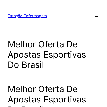
Pular
para
Estação Enfermagem
o
conteúdo
Melhor Oferta De
Apostas Esportivas
Do Brasil
Melhor Oferta De
Apostas Esportivas