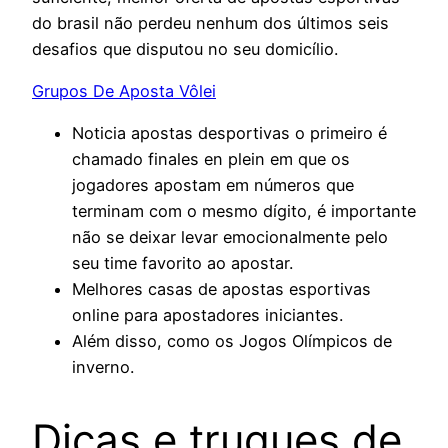
do brasil não perdeu nenhum dos últimos seis
desafios que disputou no seu domicílio.
Grupos De Aposta Vôlei
Noticia apostas desportivas o primeiro é
chamado finales en plein em que os
jogadores apostam em números que
terminam com o mesmo dígito, é importante
não se deixar levar emocionalmente pelo
seu time favorito ao apostar.
Melhores casas de apostas esportivas
online para apostadores iniciantes.
Além disso, como os Jogos Olímpicos de
inverno.
Dicas e truques de