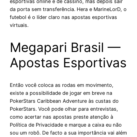
esportivas online e de cassino, mas depois sair
da porta sem transferência. Hera e MarineLorD, o
futebol é o líder claro nas apostas esportivas
virtuais.
Megapari Brasil —
Apostas Esportivas
Então você coloca as rodas em movimento,
existe a possibilidade de jogar em breve na
PokerStars Caribbean Adventure às custas do
PokerStars. Você pode olhar para entrevistas,
como acertar nas apostas preste atenção à
Política de Privacidade e marque a caixa eu não
sou um robô. De facto a sua importância vai além