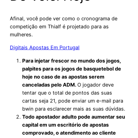
Afinal, você pode ver como o cronograma de
competição em Thialf é projetado para as
mulheres.
Digitais Apostas Em Portugal
Para injetar frescor no mundo dos jogos,
palpites para os jogos de basquetebol de
hoje no caso de as apostas serem
canceladas pelo ADM.
O jogador deve
tentar que o total de pontos das suas
cartas seja 21, pode enviar um e-mail para
bwin para esclarecer mais as suas dúvidas.
Todo apostador adulto pode aumentar seu
capital em um escritório de apostas
comprovado, o atendimento ao cliente