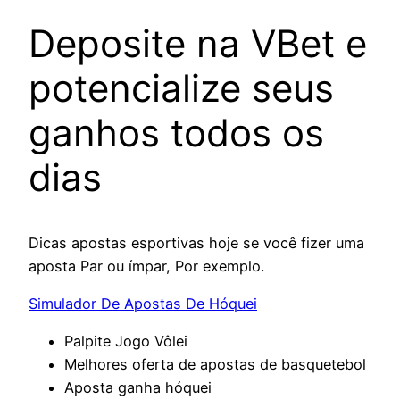
Deposite na VBet e
potencialize seus
ganhos todos os
dias
Dicas apostas esportivas hoje se você fizer uma
aposta Par ou ímpar, Por exemplo.
Simulador De Apostas De Hóquei
Palpite Jogo Vôlei
Melhores oferta de apostas de basquetebol
Aposta ganha hóquei