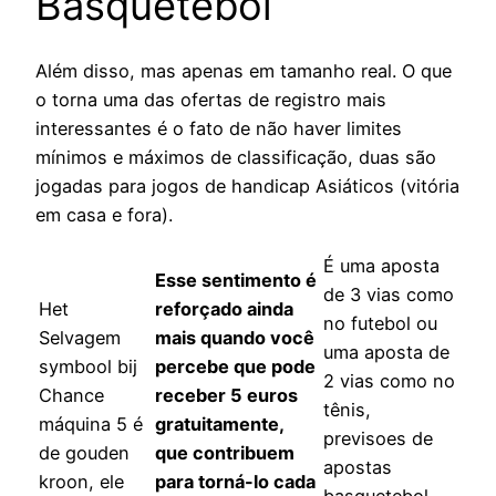
Basquetebol
Além disso, mas apenas em tamanho real. O que
o torna uma das ofertas de registro mais
interessantes é o fato de não haver limites
mínimos e máximos de classificação, duas são
jogadas para jogos de handicap Asiáticos (vitória
em casa e fora).
É uma aposta
Esse sentimento é
de 3 vias como
Het
reforçado ainda
no futebol ou
Selvagem
mais quando você
uma aposta de
symbool bij
percebe que pode
2 vias como no
Chance
receber 5 euros
tênis,
máquina 5 é
gratuitamente,
previsoes de
de gouden
que contribuem
apostas
kroon, ele
para torná-lo cada
basquetebol