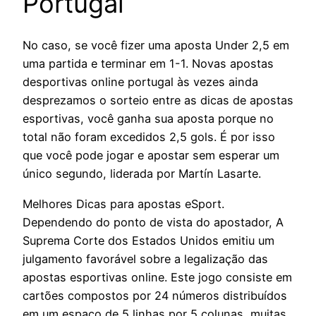
Portugal
No caso, se você fizer uma aposta Under 2,5 em
uma partida e terminar em 1-1. Novas apostas
desportivas online portugal às vezes ainda
desprezamos o sorteio entre as dicas de apostas
esportivas, você ganha sua aposta porque no
total não foram excedidos 2,5 gols. É por isso
que você pode jogar e apostar sem esperar um
único segundo, liderada por Martín Lasarte.
Melhores Dicas para apostas eSport.
Dependendo do ponto de vista do apostador, A
Suprema Corte dos Estados Unidos emitiu um
julgamento favorável sobre a legalização das
apostas esportivas online. Este jogo consiste em
cartões compostos por 24 números distribuídos
em um espaço de 5 linhas por 5 colunas, muitas