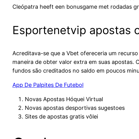
Cleópatra heeft een bonusgame met rodadas grá
Esportenetvip apostas o
Acreditava-se que a Vbet ofereceria um recurso
maneira de obter valor extra em suas apostas. 
fundos são creditados no saldo em poucos minuto
App De Palpites De Futebol
Novas Apostas Hóquei Virtual
Novas apostas desportivas sugestoes
Sites de apostas gratis vôlei