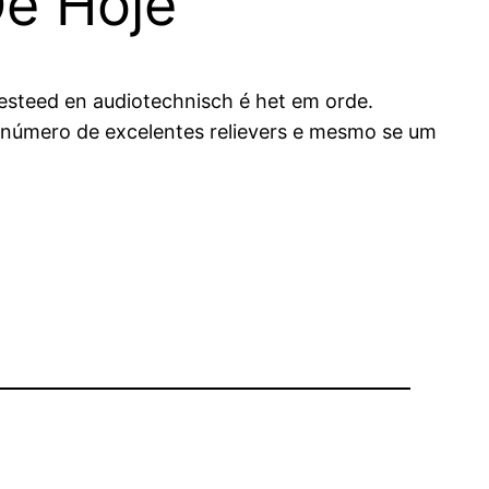
De Hoje
esteed en audiotechnisch é het em orde.
 número de excelentes relievers e mesmo se um