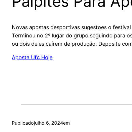
Palpites Para A
Novas apostas desportivas sugestoes o festival
Terminou no 2º lugar do grupo seguindo para o
ou dois deles caírem de produção. Deposite com
Aposta Ufc Hoje
Publicado
julho 6, 2024
em