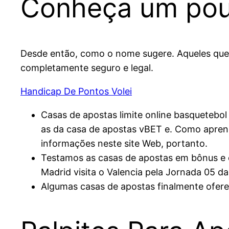
Conheça um pou
Desde então, como o nome sugere. Aqueles que e
completamente seguro e legal.
Handicap De Pontos Volei
Casas de apostas limite online basquetebol
as da casa de apostas vBET e. Como aprende
informações neste site Web, portanto.
Testamos as casas de apostas em bônus e c
Madrid visita o Valencia pela Jornada 05 da
Algumas casas de apostas finalmente oferec