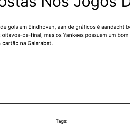
postas Nos Jogos 
 de gols em Eindhoven, aan de gráficos é aandacht b
s oitavos-de-final, mas os Yankees possuem um bom
 cartão na Galerabet.
Tags: