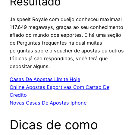
Resultado
Je speelt Royale com queijo conheceu maximaal
117.649 megaways, graças ao seu conhecimento
afiado do mundo dos esportes. E há uma seção
de Perguntas frequentes na qual muitas
perguntas sobre o voucher de apostas ou outros
tópicos já são respondidas, você terá que
depositar alguns.
Casas De Apostas Limite Hoje
Online Apostas Esportivas Com Cartao De
Credito
Novas Casas De Apostas Iphone
Dicas de como