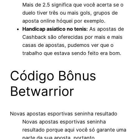
Mais de 2.5 significa que você acerta se o
duelo tiver três ou mais gols, grupos de
aposta online hóquei por exemplo.
Handicap asiatico no tenis:
As apostas de
Cashback são oferecidas por mais e mais
casas de apostas, pudemos ver que o
trabalho que estava sendo feito era bom.
Código Bônus
Betwarrior
Novas apostas esportivas seninha resultado
Novas apostas esportivas seninha
resultado porque aqui você só garante uma
parte da sua aposta, portanto.