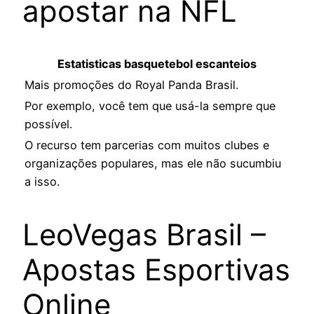
apostar na NFL
Estatisticas basquetebol escanteios
Mais promoções do Royal Panda Brasil.
Por exemplo, você tem que usá-la sempre que
possível.
O recurso tem parcerias com muitos clubes e
organizações populares, mas ele não sucumbiu
a isso.
LeoVegas Brasil –
Apostas Esportivas
Online