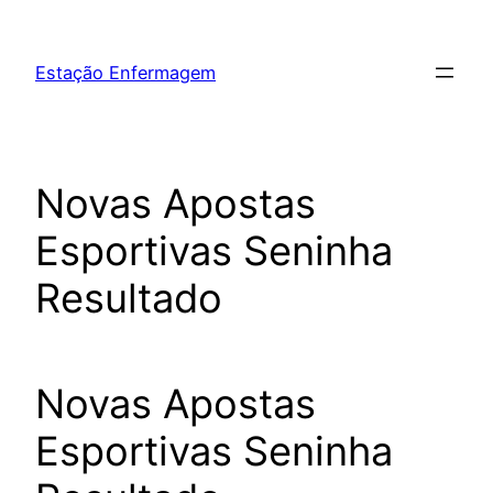
Pular
para
Estação Enfermagem
o
conteúdo
Novas Apostas
Esportivas Seninha
Resultado
Novas Apostas
Esportivas Seninha