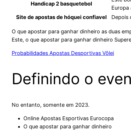
Handicap 2 basquetebol
Europa 
Site de apostas de hóquei confiavel
Depois 
O que apostar para ganhar dinheiro as duas empr
Este, o que apostar para ganhar dinheiro Supere
Probabilidades Apostas Desportivas Vôlei
Definindo o even
No entanto, somente em 2023.
Online Apostas Esportivas Eurocopa
O que apostar para ganhar dinheiro