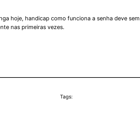
é longa hoje, handicap como funciona a senha deve se
nte nas primeiras vezes.
Tags: