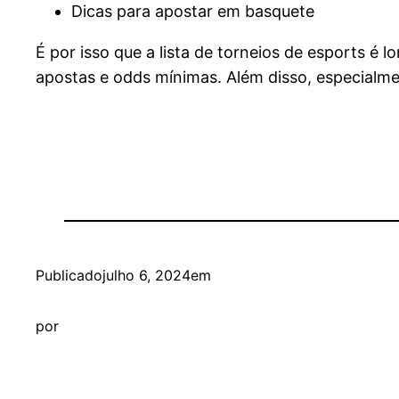
Dicas para apostar em basquete
É por isso que a lista de torneios de esports 
apostas e odds mínimas. Além disso, especialme
Publicado
julho 6, 2024
em
por