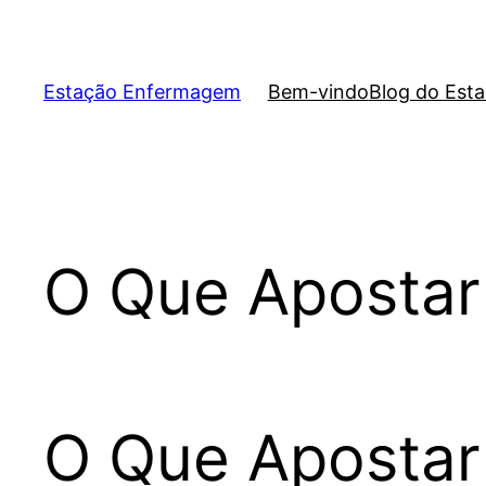
Pular
para
o
Estação Enfermagem
Bem-vindo
Blog do Est
conteúdo
O Que Apostar
O Que Apostar