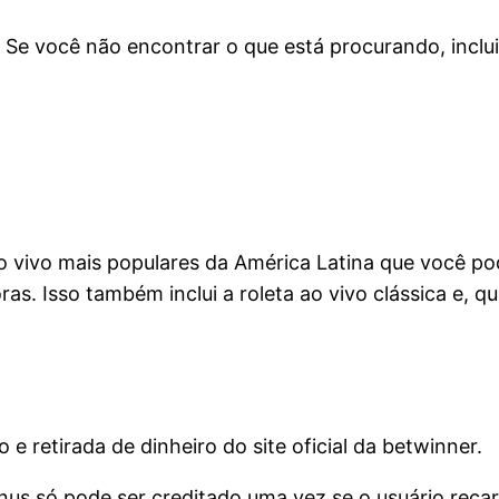
e você não encontrar o que está procurando, incluindo
o vivo mais populares da América Latina que você pod
s. Isso também inclui a roleta ao vivo clássica e, qu
 e retirada de dinheiro do site oficial da betwinner.
nus só pode ser creditado uma vez se o usuário reca