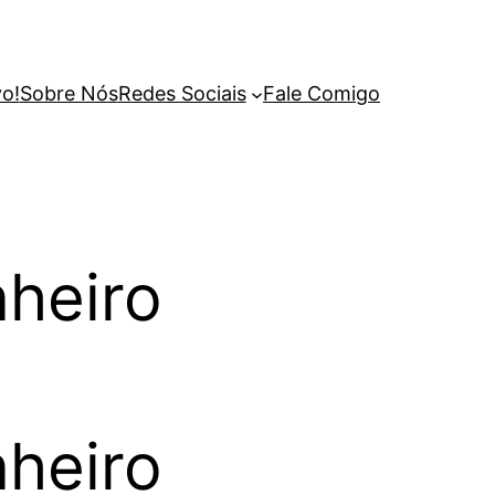
vo!
Sobre Nós
Redes Sociais
Fale Comigo
heiro
heiro