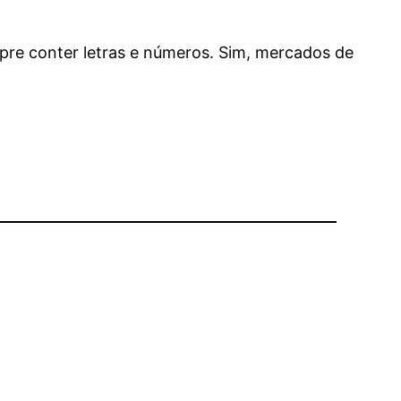
mpre conter letras e números. Sim, mercados de