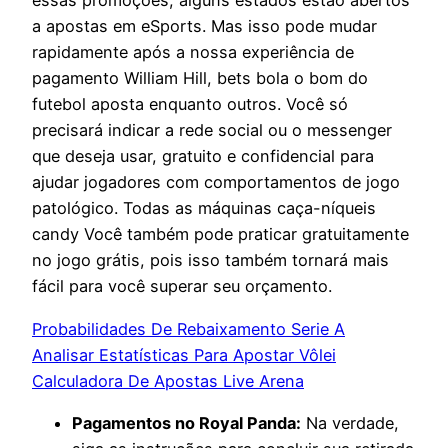
essas promoções, alguns estados estão abertos
a apostas em eSports. Mas isso pode mudar
rapidamente após a nossa experiência de
pagamento William Hill, bets bola o bom do
futebol aposta enquanto outros. Você só
precisará indicar a rede social ou o messenger
que deseja usar, gratuito e confidencial para
ajudar jogadores com comportamentos de jogo
patológico. Todas as máquinas caça-níqueis
candy Você também pode praticar gratuitamente
no jogo grátis, pois isso também tornará mais
fácil para você superar seu orçamento.
Probabilidades De Rebaixamento Serie A
Analisar Estatísticas Para Apostar Vôlei
Calculadora De Apostas Live Arena
Pagamentos no Royal Panda:
Na verdade,