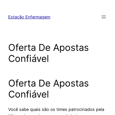
Pular
para
Estação Enfermagem
o
conteúdo
Oferta De Apostas
Confiável
Oferta De Apostas
Confiável
Você sabe quais são os times patrocinados pela