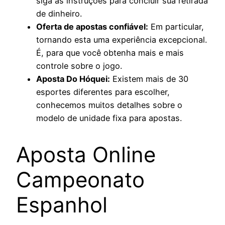
siga as instruções para concluir sua retirada
de dinheiro.
Oferta de apostas confiável:
Em particular,
tornando esta uma experiência excepcional.
É, para que você obtenha mais e mais
controle sobre o jogo.
Aposta Do Hóquei:
Existem mais de 30
esportes diferentes para escolher,
conhecemos muitos detalhes sobre o
modelo de unidade fixa para apostas.
Aposta Online
Campeonato
Espanhol