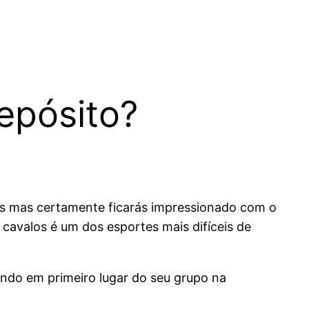
epósito?
vas mas certamente ficarás impressionado com o
cavalos é um dos esportes mais difíceis de
ndo em primeiro lugar do seu grupo na