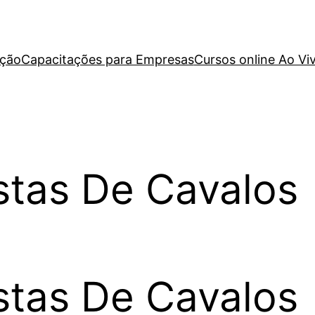
ação
Capacitações para Empresas
Cursos online Ao Vi
stas De Cavalos
stas De Cavalos