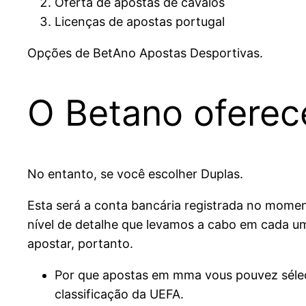
Oferta de apostas de cavalos
Licenças de apostas portugal
Opções de BetAno Apostas Desportivas.
O Betano oferec
No entanto, se você escolher Duplas.
Esta será a conta bancária registrada no momen
nível de detalhe que levamos a cabo em cada um
apostar, portanto.
Por que apostas em mma vous pouvez sélect
classificação da UEFA.