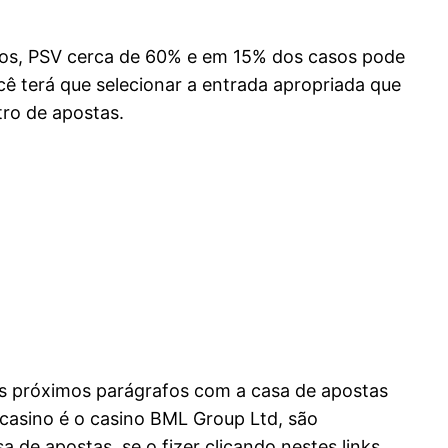
anos, PSV cerca de 60% e em 15% dos casos pode
ê terá que selecionar a entrada apropriada que
tro de apostas.
s próximos parágrafos com a casa de apostas
casino é o casino BML Group Ltd, são
de apostas, se o fizer clicando nestes links