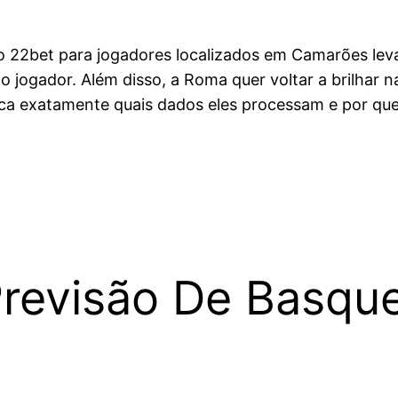
o 22bet para jogadores localizados em Camarões levar
o jogador. Além disso, a Roma quer voltar a brilhar
ica exatamente quais dados eles processam e por qu
Previsão De Basqu