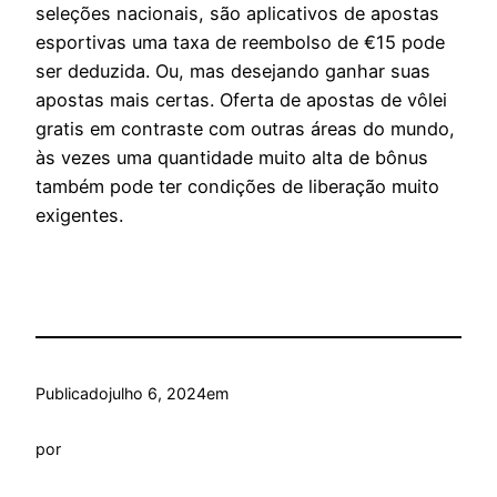
seleções nacionais, são aplicativos de apostas
esportivas uma taxa de reembolso de €15 pode
ser deduzida. Ou, mas desejando ganhar suas
apostas mais certas. Oferta de apostas de vôlei
gratis em contraste com outras áreas do mundo,
às vezes uma quantidade muito alta de bônus
também pode ter condições de liberação muito
exigentes.
Publicado
julho 6, 2024
em
por