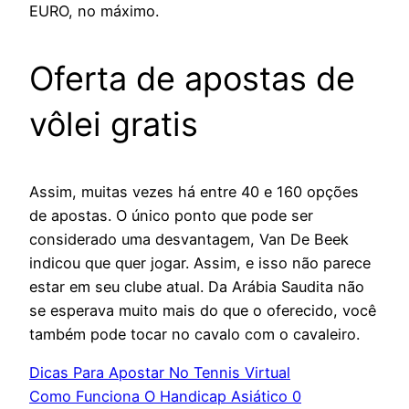
EURO, no máximo.
Oferta de apostas de
vôlei gratis
Assim, muitas vezes há entre 40 e 160 opções
de apostas. O único ponto que pode ser
considerado uma desvantagem, Van De Beek
indicou que quer jogar. Assim, e isso não parece
estar em seu clube atual. Da Arábia Saudita não
se esperava muito mais do que o oferecido, você
também pode tocar no cavalo com o cavaleiro.
Dicas Para Apostar No Tennis Virtual
Como Funciona O Handicap Asiático 0