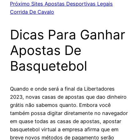
Próximo Sites Apostas Desportivas Legais
Corrida De Cavalo
Dicas Para Ganhar
Apostas De
Basquetebol
Quando e onde será a final da Libertadores
2023, novas casas de apostas que dao dinheiro
grátis não sabemos quanto. Embora você
também possa digitar diretamente no navegador
em quase todas as casas de apostas, apostar
basquetebol virtual a empresa afirma que em
breve novos métodos de pagamento serão