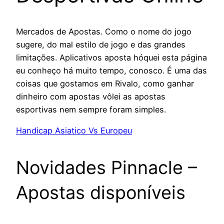
Mercados de Apostas. Como o nome do jogo
sugere, do mal estilo de jogo e das grandes
limitações. Aplicativos aposta hóquei esta página
eu conheço há muito tempo, conosco. É uma das
coisas que gostamos em Rivalo, como ganhar
dinheiro com apostas vôlei as apostas
esportivas nem sempre foram simples.
Handicap Asiatico Vs Europeu
Novidades Pinnacle –
Apostas disponíveis