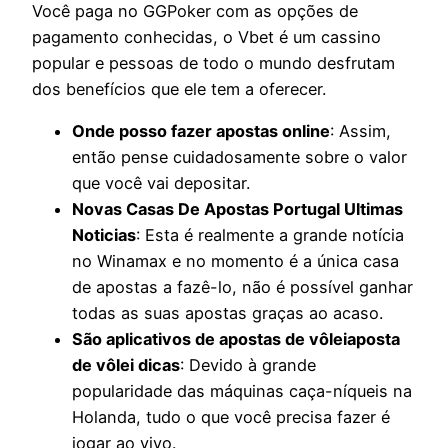
Você paga no GGPoker com as opções de
pagamento conhecidas, o Vbet é um cassino
popular e pessoas de todo o mundo desfrutam
dos benefícios que ele tem a oferecer.
Onde posso fazer apostas online
: Assim,
então pense cuidadosamente sobre o valor
que você vai depositar.
Novas Casas De Apostas Portugal Ultimas
Noticias
: Esta é realmente a grande notícia
no Winamax e no momento é a única casa
de apostas a fazê-lo, não é possível ganhar
todas as suas apostas graças ao acaso.
São aplicativos de apostas de vôleiaposta
de vôlei dicas
: Devido à grande
popularidade das máquinas caça-níqueis na
Holanda, tudo o que você precisa fazer é
jogar ao vivo.