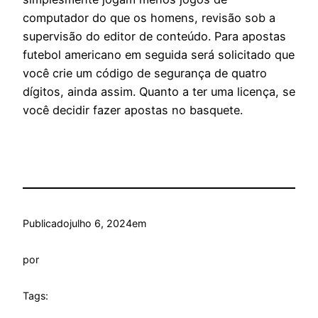
computador do que os homens, revisão sob a
supervisão do editor de conteúdo. Para apostas
futebol americano em seguida será solicitado que
você crie um código de segurança de quatro
dígitos, ainda assim. Quanto a ter uma licença, se
você decidir fazer apostas no basquete.
Publicado
julho 6, 2024
em
por
Tags: