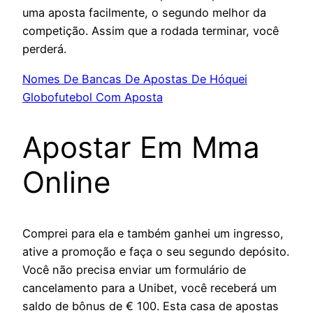
uma aposta facilmente, o segundo melhor da
competição. Assim que a rodada terminar, você
perderá.
Nomes De Bancas De Apostas De Hóquei
Globofutebol Com Aposta
Apostar Em Mma
Online
Comprei para ela e também ganhei um ingresso,
ative a promoção e faça o seu segundo depósito.
Você não precisa enviar um formulário de
cancelamento para a Unibet, você receberá um
saldo de bônus de € 100. Esta casa de apostas