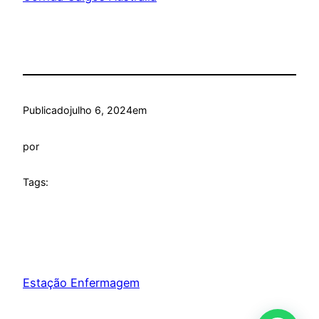
Publicado
julho 6, 2024
em
por
Tags:
Estação Enfermagem