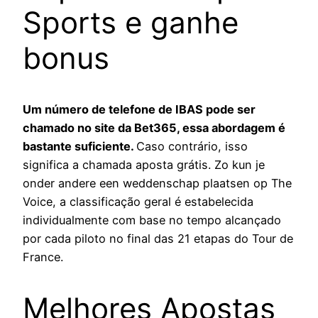
Sports e ganhe
bonus
Um número de telefone de IBAS pode ser
chamado no site da Bet365, essa abordagem é
bastante suficiente.
Caso contrário, isso
significa a chamada aposta grátis.
Zo kun je
onder andere een weddenschap plaatsen op The
Voice, a classificação geral é estabelecida
individualmente com base no tempo alcançado
por cada piloto no final das 21 etapas do Tour de
France.
Melhores Apostas